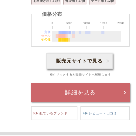
お出掛け用：33pt
普段着：17pt
デート用：12pt
価格分布
0
5000
10000
15000
20000
定価
セール
その他
販売元サイトで見る
※クリックすると販売サイトへ移動します
詳細を見る
似ているブランド
レビュー・口コミ