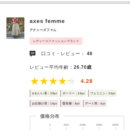
axes femme
アクシーズファム
レディースファッションブランド
口コミ・レビュー：
46
レビュー平均年齢：
26.70歳
4.28
かわいい系：39pt
ガーリー：26pt
フェミニン：23pt
お出掛け用：16pt
普段着：8pt
デート用：4pt
価格分布
0
5000
10000
15000
20000