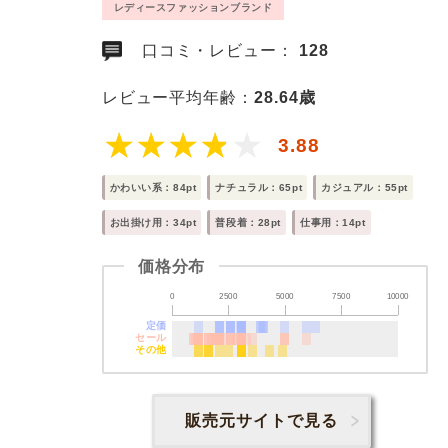
レディースファッションブランド
口コミ・レビュー：
128
レビュー平均年齢：
28.64歳
3.88
かわいい系：84pt
ナチュラル：65pt
カジュアル：55pt
お出掛け用：34pt
普段着：28pt
仕事用：14pt
価格分布
0
2500
5000
7500
10000
定価
セール
その他
販売元サイトで見る