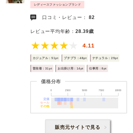
レディースファッションブランド
口コミ・レビュー：
82
レビュー平均年齢：
28.39歳
4.11
カジュアル：51pt
プチプラ：48pt
ナチュラル：29pt
普段着：31pt
お出掛け用：14pt
仕事用：8pt
価格分布
0
2500
5000
7500
10000
定価
セール
その他
販売元サイトで見る