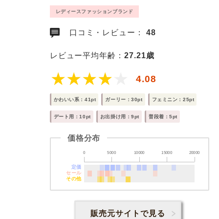
レディースファッションブランド
口コミ・レビュー：
48
レビュー平均年齢：
27.21歳
4.08
かわいい系：41pt
ガーリー：30pt
フェミニン：25pt
デート用：10pt
お出掛け用：9pt
普段着：5pt
価格分布
0
5000
10000
15000
20000
定価
セール
その他
販売元サイトで見る