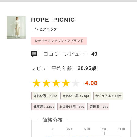
ROPE' PICNIC
ロペ ピクニック
レディースファッションブランド
口コミ・レビュー：
49
レビュー平均年齢：
28.95歳
4.08
きれい系：29pt
かわいい系：25pt
カジュアル：18pt
仕事用：12pt
お出掛け用：5pt
普段着：5pt
価格分布
0
2500
5000
7500
10000