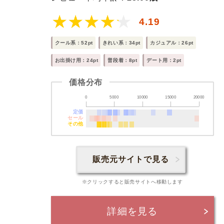
4.19
クール系：52pt
きれい系：34pt
カジュアル：26pt
お出掛け用：24pt
普段着：8pt
デート用：2pt
価格分布
0
5000
10000
15000
20000
定価
セール
その他
販売元サイトで見る
※クリックすると販売サイトへ移動します
詳細を見る