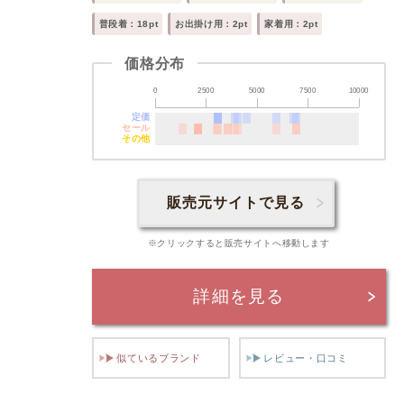
普段着：18pt
お出掛け用：2pt
家着用：2pt
価格分布
0
2500
5000
7500
10000
定価
セール
その他
販売元サイトで見る
※クリックすると販売サイトへ移動します
詳細を見る
似ているブランド
レビュー・口コミ