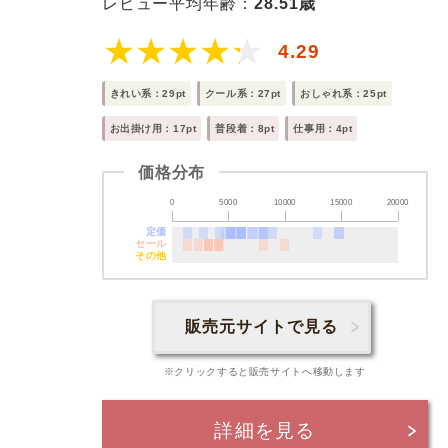
レビュー平均年齢：
28.51歳
4.29
きれい系：29pt
クール系：27pt
おしゃれ系：25pt
お出掛け用：17pt
普段着：8pt
仕事用：4pt
価格分布
0
5000
10000
15000
20000
定価
セール
その他
販売元サイトで見る
※クリックすると販売サイトへ移動します
詳細を見る