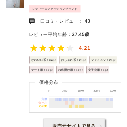
レディースファッションブランド
口コミ・レビュー：
43
レビュー平均年齢：
27.45歳
4.21
かわいい系：34pt
おしゃれ系：28pt
フェミニン：26pt
デート用：10pt
お出掛け用：10pt
女子会用：6pt
価格分布
0
7500
15000
22500
30000
定価
セール
その他
販売元サイトで見る