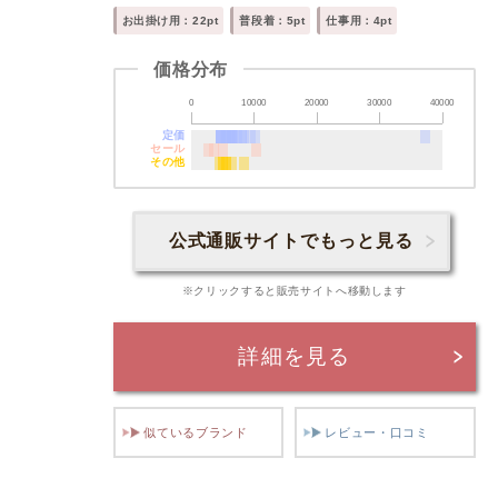
お出掛け用：22pt
普段着：5pt
仕事用：4pt
価格分布
0
10000
20000
30000
40000
定価
セール
その他
公式通販サイトでもっと見る
※クリックすると販売サイトへ移動します
詳細を見る
似ているブランド
レビュー・口コミ