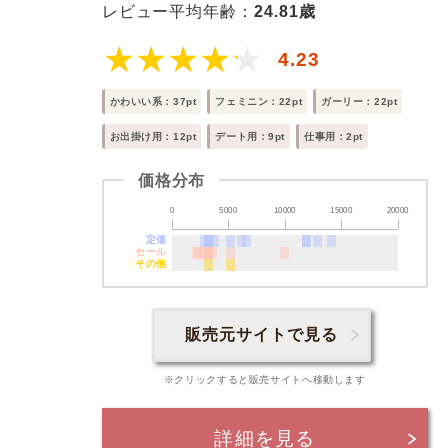
レビュー平均年齢：
24.81歳
4.23
かわいい系：37pt
フェミニン：22pt
ガーリー：22pt
お出掛け用：12pt
デート用：9pt
仕事用：2pt
価格分布
0
5000
10000
15000
20000
定価
セール
その他
販売元サイトで見る
※クリックすると販売サイトへ移動します
詳細を見る