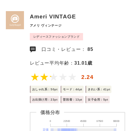
Ameri VINTAGE
アメリ ヴィンテージ
レディースファッションブランド
口コミ・レビュー：
85
レビュー平均年齢：
31.01歳
2.24
おしゃれ系：50pt
モード：44pt
きれい系：41pt
お出掛け用：23pt
普段着：13pt
女子会用：5pt
価格分布
0
22500
45000
67500
90000
定価