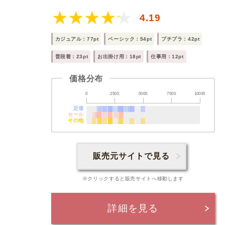
4.19
カジュアル：77pt
ベーシック：54pt
プチプラ：42pt
普段着：23pt
お出掛け用：18pt
仕事用：12pt
価格分布
0
2500
5000
7500
10000
定価
セール
その他
販売元サイトで見る
※クリックすると販売サイトへ移動します
詳細を見る