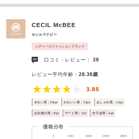
CECIL McBEE
セシルマクビー
レディースファッションブランド
口コミ・レビュー：
39
レビュー平均年齢：
28.36歳
3.85
きれい系：28pt
かわいい系：19pt
おしゃれ系：14pt
お出掛け用：8pt
デート用：7pt
女子会用：4pt
価格分布
0
5000
10000
15000
20000