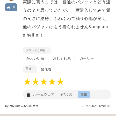
実際に買うまでは、普通のパジャマとどう違
0
うの？と思っていたが、一度購入してみて質
の良さに納得。ふわふわで触り心地が良く、
他のパジャマはもう着られません&amp;am
p;hellip;！
ブランドの系統：
かわいい系
おしゃれ系
ガーリー
用途：
普段着
ルームウェア
￥7,000
定価
by
miyuu
さん(23歳/女性
)
2024/04/28 12:04:01