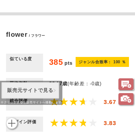
flower
/ フラワー
似ている度
385
ジャンル合致率：
100
％
pts
平均年齢
28.17
歳
(年齢差：-0歳)
販売元サイトで見る
総合評価
3.67
※クリックすると販売サイトへ移動します
デザイン評価
3.83