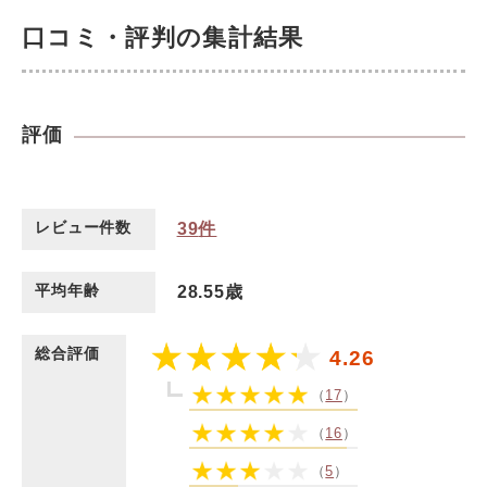
口コミ・評判の集計結果
評価
レビュー件数
39
件
平均年齢
28.55歳
総合評価
4.26
（
17
）
（
16
）
（
5
）