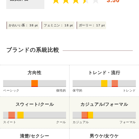
3.50
かわいい系：
38
pt
フェミニン：
18
pt
ガーリー：
17
pt
ブランドの系統比較
方向性
トレンド・流行
ベーシック
個性的
保守的
トレンド
スウィート/クール
カジュアル/フォーマル
スイート
クール
カジュアル
フォーマル
清楚/セクシー
男ウケ/女ウケ