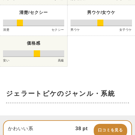
清楚/セクシー
男ウケ/女ウケ
清楚
セクシー
男ウケ
女子ウケ
価格感
安い
高級
ジェラートピケのジャンル・系統
かわいい系
38
pt
口コミを見る