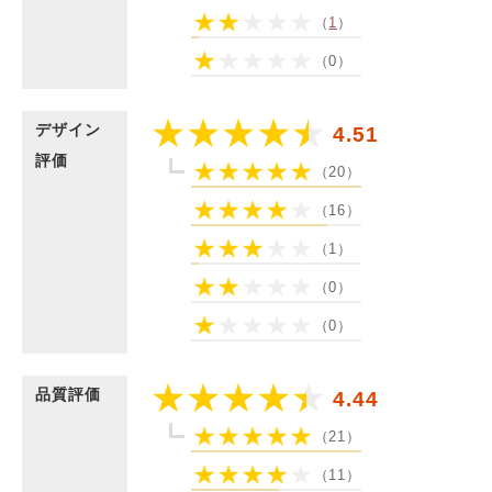
（
1
）
（0）
デザイン
4.51
評価
（20）
（16）
（1）
（0）
（0）
品質評価
4.44
（21）
（11）