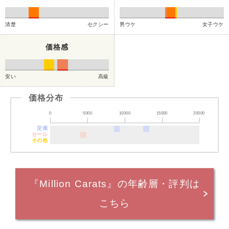
清楚
セクシー
男ウケ
女子ウケ
価格感
安い
高級
価格分布
0
5000
10000
15000
20000
定価
セール
その他
『Million Carats』の年齢層・評判は
こちら