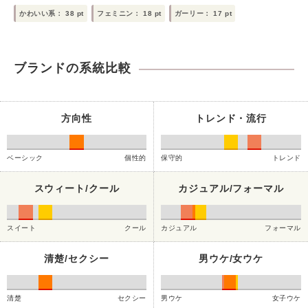
かわいい系：
38
pt
フェミニン：
18
pt
ガーリー：
17
pt
ブランドの系統比較
方向性
トレンド・流行
ベーシック
個性的
保守的
トレンド
スウィート/クール
カジュアル/フォーマル
スイート
クール
カジュアル
フォーマル
清楚/セクシー
男ウケ/女ウケ
清楚
セクシー
男ウケ
女子ウケ