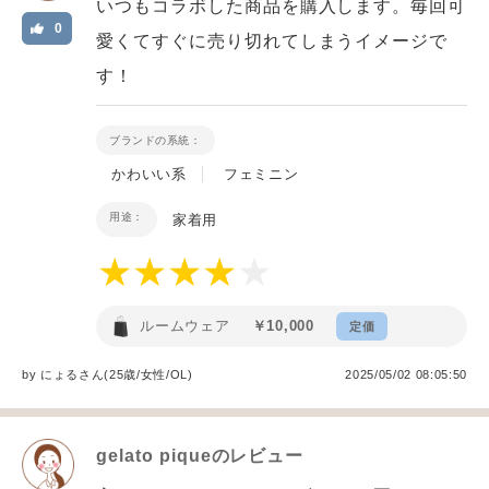
いつもコラボした商品を購入します。毎回可
0
愛くてすぐに売り切れてしまうイメージで
す！
ブランドの系統：
かわいい系
フェミニン
用途：
家着用
ルームウェア
￥10,000
定価
by
にょる
さん(25歳/女性
/
OL
)
2025/05/02 08:05:50
gelato pique
のレビュー