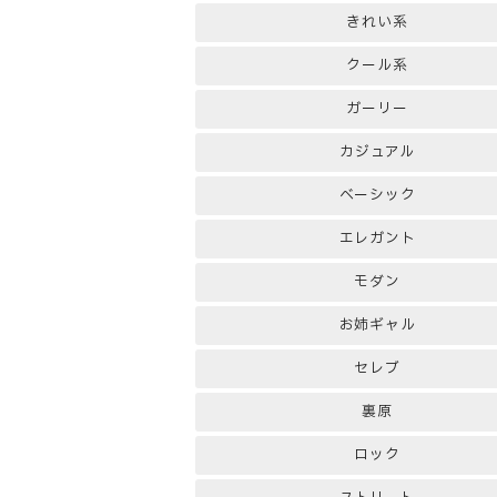
きれい系
クール系
ガーリー
カジュアル
ベーシック
エレガント
モダン
お姉ギャル
セレブ
裏原
ロック