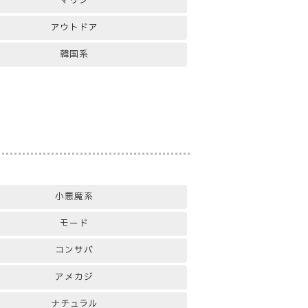
マリン
アウトドア
韓国系
小悪魔系
モード
コンサバ
アメカジ
ナチュラル