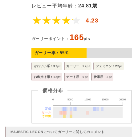
レビュー平均年齢：
24.81歳
4.23
165
ガーリーポイント：
pts
ガーリー率：
55
％
かわいい系：37pt
ガーリー：22pt
フェミニン：22pt
お出掛け用：12pt
デート用：9pt
仕事用：2pt
価格分布
0
5000
10000
15000
20000
定価
セール
その他
MAJESTIC LEGONについてガーリーに関してのコメント