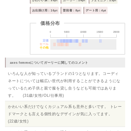
かわいい系：39pt
ガーリー：26pt
フェミニン：23pt
お出掛け用：16pt
普段着：8pt
デート用：4pt
価格分布
0
5000
10000
15000
20000
定価
セール
その他
axes femmeについてガーリーに関してのコメント
いろんな人が知っているブランドの1つとなります。コーディ
ネートについては幅広い世代が利用することができるようにな
っているため子供と親で服を貸し合うなども可能ではありま
す。 (31歳/女性/OL/仕事用)
かわいい系だけでなくカジュアル系も意外と多いです。 トレー
ドマークとも言える個性的なデザインが気に入ってます。
(22歳/女性)