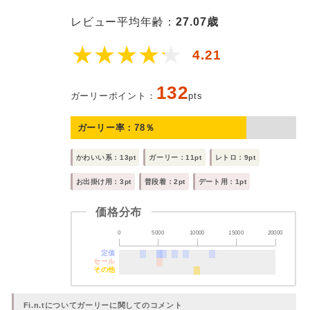
レビュー平均年齢：
27.07歳
4.21
132
ガーリーポイント：
pts
ガーリー率：
78
％
かわいい系：13pt
ガーリー：11pt
レトロ：9pt
お出掛け用：3pt
普段着：2pt
デート用：1pt
価格分布
0
5000
10000
15000
20000
定価
セール
その他
Fi.n.tについてガーリーに関してのコメント