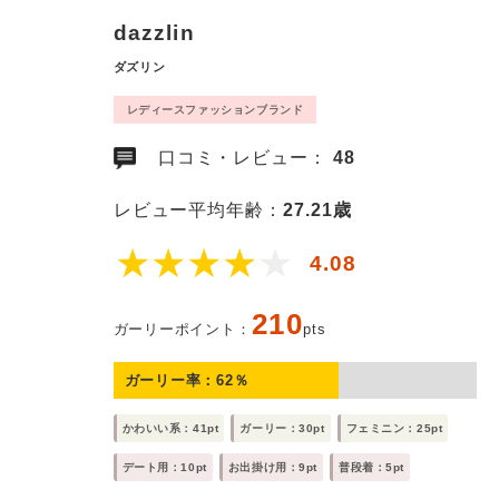
dazzlin
ダズリン
レディースファッションブランド
口コミ・レビュー：
48
レビュー平均年齢：
27.21歳
4.08
210
ガーリーポイント：
pts
ガーリー率：
62
％
かわいい系：41pt
ガーリー：30pt
フェミニン：25pt
デート用：10pt
お出掛け用：9pt
普段着：5pt