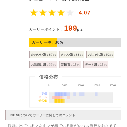
4.07
199
ガーリーポイント：
pts
ガーリー率：
30
％
かわいい系：87pt
きれい系：68pt
おしゃれ系：52pt
お出掛け用：33pt
普段着：17pt
デート用：12pt
価格分布
0
5000
10000
15000
20000
定価
セール
その他
INGNIについてガーリーに関してのコメント
店頭に出ているマネキンが着ている服がいつも流行をおさえて