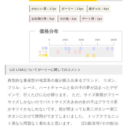
かわいい系：17pt
ガーリー：13pt
姫ギャル：9pt
お出掛け用：5pt
その他：3pt
デート用：1pt
価格分布
0
2500
5000
7500
10000
定価
セール
その他
LIZ LISAについてガーリーに関してのコメント
典型的な量産型や地雷系の服が購入出来るブランド。 リボン、
フリル、レース、ハートチャームと女の子の夢が詰まったデザ
インで、行くたびに心が踊ります。 ただ、サイズ展開がフリー
サイズしかないのでバストサイズ大きめの女の子はブラウス系
がキツイかもしれないです。前が閉まっても第二ボタン〜第三
ボタンにかけて隙間ができてしまいました。 トップスでもニッ
ト系なら問題なく着れると思います。 (21歳/女性/その他/お