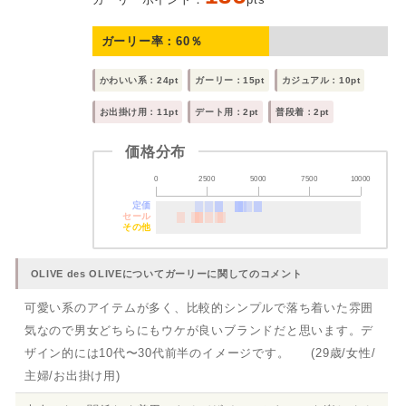
ガーリー率：
60
％
かわいい系：24pt
ガーリー：15pt
カジュアル：10pt
お出掛け用：11pt
デート用：2pt
普段着：2pt
価格分布
0
2500
5000
7500
10000
定価
セール
その他
OLIVE des OLIVEについてガーリーに関してのコメント
可愛い系のアイテムが多く、比較的シンプルで落ち着いた雰囲
気なので男女どちらにもウケが良いブランドだと思います。デ
ザイン的には10代〜30代前半のイメージです。 (29歳/女性/
主婦/お出掛け用)