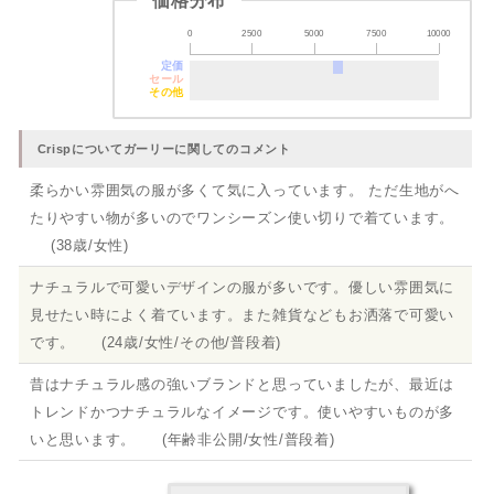
価格分布
0
2500
5000
7500
10000
定価
セール
その他
Crispについてガーリーに関してのコメント
柔らかい雰囲気の服が多くて気に入っています。 ただ生地がへ
たりやすい物が多いのでワンシーズン使い切りで着ています。
(38歳/女性)
ナチュラルで可愛いデザインの服が多いです。優しい雰囲気に
見せたい時によく着ています。また雑貨などもお洒落で可愛い
です。 (24歳/女性/その他/普段着)
昔はナチュラル感の強いブランドと思っていましたが、最近は
トレンドかつナチュラルなイメージです。使いやすいものが多
いと思います。 (年齢非公開/女性/普段着)