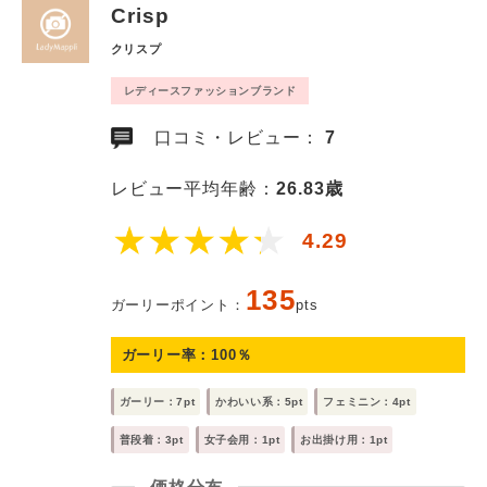
Crisp
クリスプ
レディースファッションブランド
口コミ・レビュー：
7
レビュー平均年齢：
26.83歳
4.29
135
ガーリーポイント：
pts
ガーリー率：
100
％
ガーリー：7pt
かわいい系：5pt
フェミニン：4pt
普段着：3pt
女子会用：1pt
お出掛け用：1pt