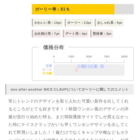
ガーリー率：
81
％
かわいい系：16pt
ガーリー：13pt
おしゃれ系：9pt
お出掛け用：7pt
デート用：4pt
普段着：3pt
価格分布
0
2500
5000
7500
10000
定価
セール
その他
one after another NICE CLAUPについてガーリーに関してのコメント
常にトレンドのデザインを取り入れた可愛い新作を出してくれ
るところがとても好きです！！韓国ワンホン風のデザインの洋
服が流行り始めた時も、まだ韓国通販サイトでしか買えなかっ
た時にナイスクラップがいち早くワンホンデザインを出してく
れて即買いしました！！服だけでなくキャップや靴などもカラ