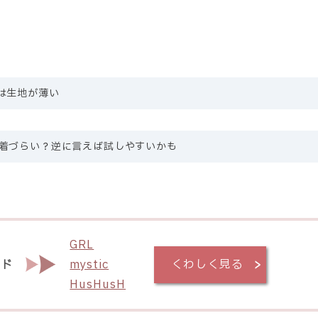
は生地が薄い
着づらい？逆に言えば試しやすいかも
GRL
ンド
mystic
くわしく見る
HusHusH