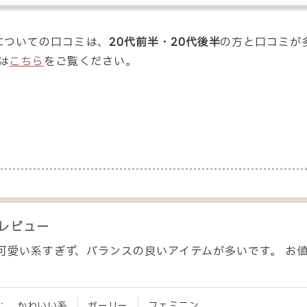
Eについての口コミは、
20代前半・20代後半
の方と口コミが
は
こちら
をご覧ください。
レビュー
可愛い系すぎず、バランスの良いアイテムが多いです。 お
：
かわいい系
ガーリー
フェミニン