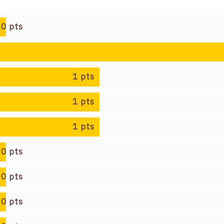
0
pts
1
pts
1
pts
1
pts
0
pts
0
pts
0
pts