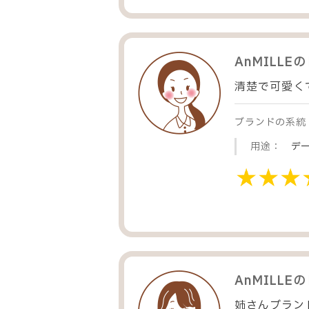
AnMILLE
の
清楚で可愛く
ブランドの系統
用途：
デ
AnMILLE
の
姉さんブラン