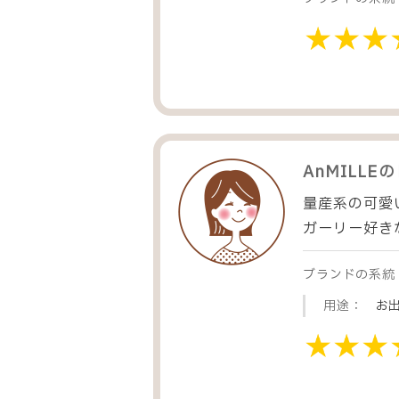
AnMILLE
の
量産系の可愛
ガーリー好き
ブランドの系統
用途：
お