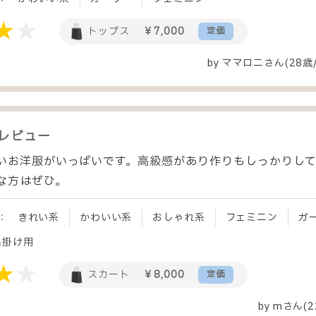
トップス
￥7,000
定価
by
ママロニ
さん(28歳
レビュー
いお洋服がいっぱいです。高級感があり作りもしっかりし
な方はぜひ。
：
きれい系
かわいい系
おしゃれ系
フェミニン
ガ
出掛け用
スカート
￥8,000
定価
by
m
さん(2