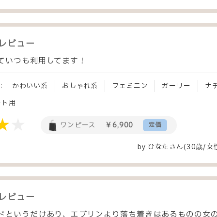
レビュー
ていつも利用してます！
：
かわいい系
おしゃれ系
フェミニン
ガーリー
ナ
ート用
ワンピース
￥6,900
定価
by
ひなた
さん(30歳/女
レビュー
ドというだけあり、エブリンより落ち着きはあるものの女