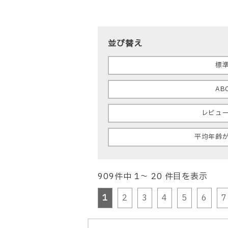
並び替え
標
AB
レビュ
平均年齢
909件中 1～ 20 件目を表示
1
2
3
4
5
6
7