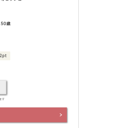
.50歳
pt
ます