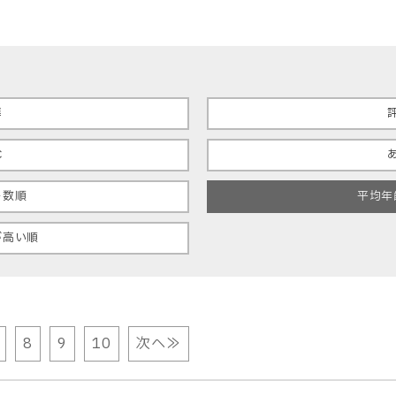
準
C
ー数順
平均年
が高い順
8
9
10
次へ≫