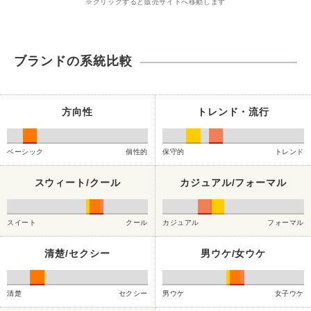
※クリックすると販売サイトへ移動します
ブランドの系統比較
方向性
トレンド・流行
ベーシック
個性的
保守的
トレンド
スウィート/クール
カジュアル/フォーマル
スイート
クール
カジュアル
フォーマル
清楚/セクシー
男ウケ/女ウケ
清楚
セクシー
男ウケ
女子ウケ