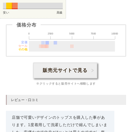
安い
高級
価格分布
0
2500
5000
7500
10000
定価
セール
その他
販売元サイトで見る
※クリックすると販売サイトへ移動します
レビュー・口コミ
店舗で可愛いデザインのトップスを購入した事があ
ります。1度着用して洗濯しただけで縮んでしまいま