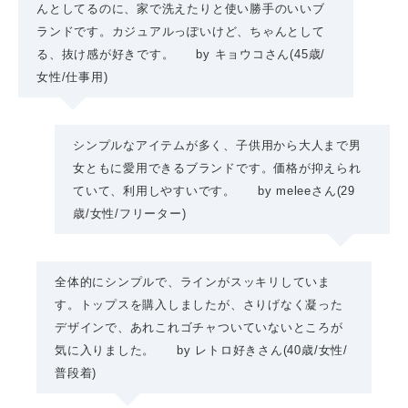
んとしてるのに、家で洗えたりと使い勝手のいいブ
ランドです。カジュアルっぽいけど、ちゃんとして
る、抜け感が好きです。
by
キョウコさん
(45歳/
女性
/仕事用)
シンプルなアイテムが多く、子供用から大人まで男
女ともに愛用できるブランドです。価格が抑えられ
ていて、利用しやすいです。
by
meleeさん
(29
歳/女性
/
フリーター
)
全体的にシンプルで、ラインがスッキリしていま
す。トップスを購入しましたが、さりげなく凝った
デザインで、あれこれゴチャついていないところが
気に入りました。
by
レトロ好きさん
(40歳/女性
/
普段着)