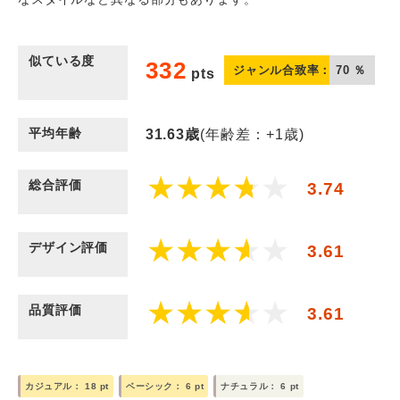
似ている度
332
ジャンル合致率：
70
％
pts
平均年齢
31.63
歳
(年齢差：+1歳)
総合評価
3.74
デザイン評価
3.61
品質評価
3.61
カジュアル：
18
pt
ベーシック：
6
pt
ナチュラル：
6
pt