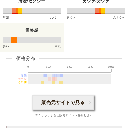
清楚/セクシー
男ウケ/女ウケ
清楚
セクシー
男ウケ
女子ウケ
価格感
安い
高級
価格分布
0
2500
5000
7500
10000
定価
セール
その他
販売元サイトで見る
※クリックすると販売サイトへ移動します