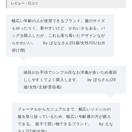
レビュー・口コミ
幅広い年齢の人が使用できるブランド。服のサイズ
もゆったりく、着やすいけど、かわいさもある。バ
ッグを購入したが、これも落ち着いたデザインなが
らかわいい。
by
ばななさん
(31歳/女性
/
OL
/お出
掛け用)
値段がお手頃でシンプル目なお洋服が多いため着回
ししやすくてよく購入します。
by
ぽちさん
(29
歳/女性
/
主婦
/普段着)
フォーマルからカジュアルまで、幅広いジャンルの
服を取り扱っているため、幅広い年齢層の方が購入
できる。 親子で買い物できるブランド。
by
えな
さん
(22歳/女性
)