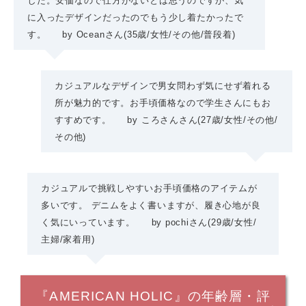
した。安価なので仕方がないとは思うのですが、気
に入ったデザインだったのでもう少し着たかったで
す。
by
Oceanさん
(35歳/女性
/
その他
/普段着)
カジュアルなデザインで男女問わず気にせず着れる
所が魅力的です。お手頃価格なので学生さんにもお
すすめです。
by
ころさんさん
(27歳/女性
/
その他
/
その他)
カジュアルで挑戦しやすいお手頃価格のアイテムが
多いです。 デニムをよく書いますが、履き心地が良
く気にいっています。
by
pochiさん
(29歳/女性
/
主婦
/家着用)
『AMERICAN HOLIC』の年齢層・評