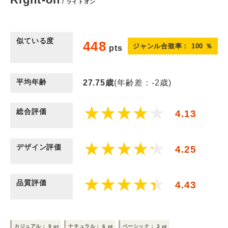
/ ライトオン
似ている度
448
ジャンル合致率：
100
％
pts
平均年齢
27.75
歳
(年齢差：-2歳)
総合評価
4.13
デザイン評価
4.25
品質評価
4.43
カジュアル：
9
pt
ナチュラル：
6
pt
ベーシック：
3
pt