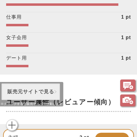
仕事用
1
pt
女子会用
1
pt
デート用
1
pt
販売元サイトで見る
ユーザー属性（レビュアー傾向）
※クリックすると販売サイトへ移動します