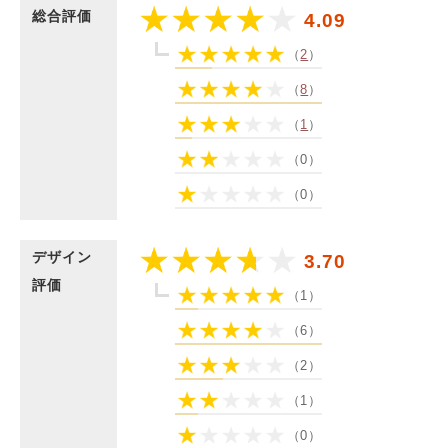
総合評価
4.09
（
2
）
（
8
）
（
1
）
（0）
（0）
デザイン
3.70
評価
（1）
（6）
（2）
（1）
（0）