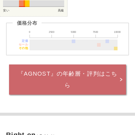
安い
高級
価格分布
0
2500
5000
7500
10000
定価
セール
その他
『AGNOST』の年齢層・評判はこち
ら
Right-on