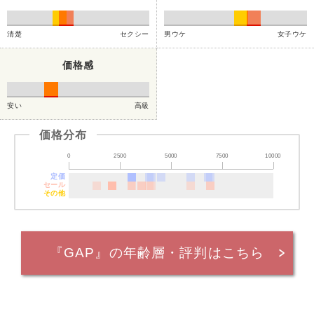
清楚
セクシー
男ウケ
女子ウケ
価格感
安い
高級
価格分布
0
2500
5000
7500
10000
定価
セール
その他
『GAP』の年齢層・評判はこちら