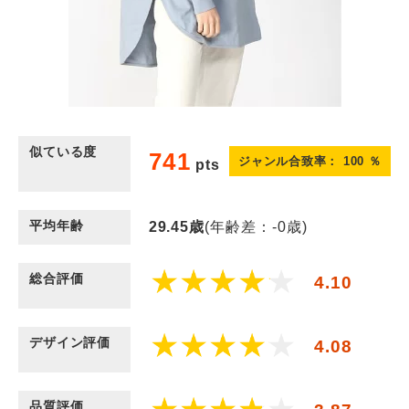
似ている度
741
ジャンル合致率：
100
％
pts
平均年齢
29.45
歳
(年齢差：-0歳)
総合評価
4.10
デザイン評価
4.08
品質評価