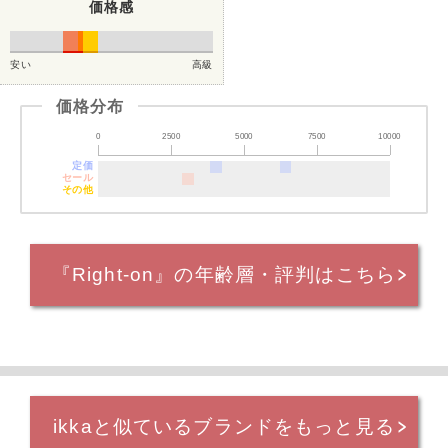
価格感
安い
高級
価格分布
0
2500
5000
7500
10000
定価
セール
その他
『Right-on』の年齢層・評判はこちら
ikkaと似ているブランドをもっと見る