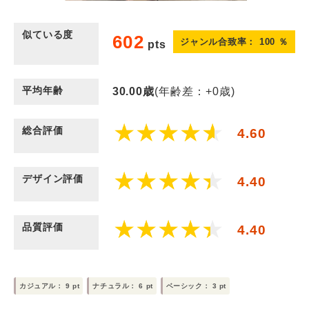
似ている度
602
ジャンル合致率：
100
％
pts
平均年齢
30.00
歳
(年齢差：+0歳)
総合評価
4.60
デザイン評価
4.40
品質評価
4.40
カジュアル：
9
pt
ナチュラル：
6
pt
ベーシック：
3
pt