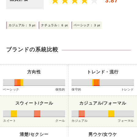
3.87
カジュアル：
9
pt
ナチュラル：
6
pt
ベーシック：
3
pt
ブランドの系統比較
方向性
トレンド・流行
ベーシック
個性的
保守的
トレンド
スウィート/クール
カジュアル/フォーマル
スイート
クール
カジュアル
フォーマル
清楚/セクシー
男ウケ/女ウケ