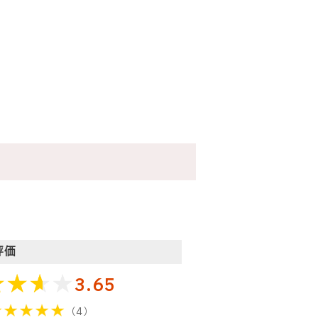
。
評価
3.65
（4）