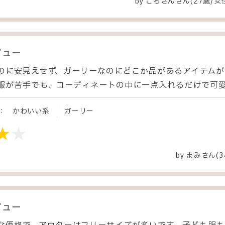
by
ころさん
さん(27歳/女
ビュー
のに安見えせず、ガーリーなのにどこか品があるアイテムが
服が苦手でも、コーディネートの中に一点入れるだけで可
：
かわいい系
ガーリー
by
まみ
さん(3
ビュー