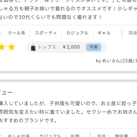
な価格で、アウターはフリーサイズが多いです。子ども服も
しゃる方も親子お揃いで着れるのでオススメです！少しギ
ないので30代くらいでも問題なく着れます！
：
クール系
スポーティ
カジュアル
ギャル
用
トップス
￥2,000
定価
by
めい
さん(25歳/
ビュー
購入していましたが、子供服も可愛いので、お土産に姪っ
雰囲気を変えたい時に着ていました。セクシーめでお姉さ
おすすめのブランドです。
：
おしゃれ系
カジュアル
お姉
用途：
普段着