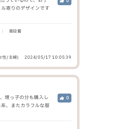
売っているので、お子
0
ャル寄りのデザインです
途：
普段着
女性
/
主婦
)
2024/05/17 10:05:39
子、甥っ子の分も購入し
0
ん系、またカラフルな服