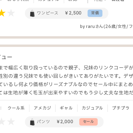
ワンピース
￥2,500
定価
by
raru
さん(26歳/女性
/
フ
ビュー
まで幅広く取り扱っているので親子、兄妹のリンクコーデ
性別の違う兄妹でも使い回しがきいてありがたいです。デ
ているし何より価格がリーズナブルなのでセール中にまとめ
ては生地が薄く毛玉が出来やすいのでもう少し丈夫な生地
：
クール系
アメカジ
ギャル
カジュアル
プチプラ
パンツ
￥2,000
セール