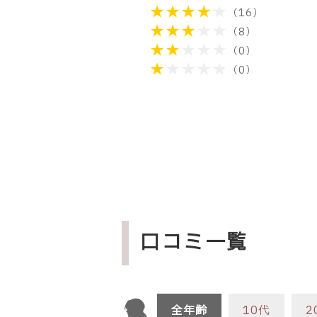
（16）
（8）
（0）
（0）
口コミ一覧
全年齢
10代
2