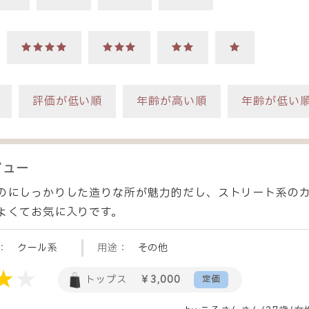
★★★★
★★★
★★
★
評価が低い順
年齢が高い順
年齢が低い
ビュー
のにしっかりした造りな所が魅力的だし、ストリート系の
よくてお気に入りです。
：
クール系
用途：
その他
トップス
￥3,000
定価