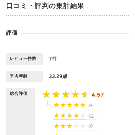
口コミ・評判の集計結果
評価
レビュー件数
7
件
平均年齢
33.29歳
総合評価
4.57
（
4
）
（
3
）
（0）