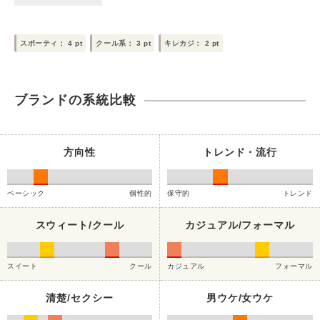
スポーティ：
4
pt
クール系：
3
pt
キレカジ：
2
pt
ブランドの系統比較
方向性
トレンド・流行
ベーシック
個性的
保守的
トレンド
スウィート/クール
カジュアル/フォーマル
スイート
クール
カジュアル
フォーマル
清楚/セクシー
男ウケ/女ウケ