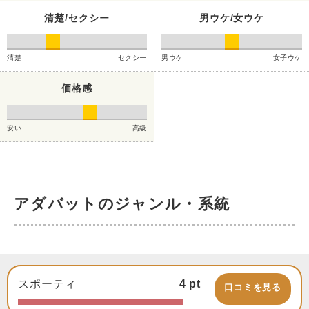
清楚/セクシー
男ウケ/女ウケ
清楚
セクシー
男ウケ
女子ウケ
価格感
安い
高級
アダバットのジャンル・系統
スポーティ
4
pt
口コミを見る