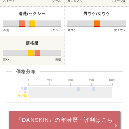
スイート
クール
カジュアル
フォーマル
清楚/セクシー
男ウケ/女ウケ
清楚
セクシー
男ウケ
女子ウケ
価格感
安い
高級
価格分布
0
2500
5000
7500
10000
定価
セール
その他
『DANSKIN』の年齢層・評判はこち