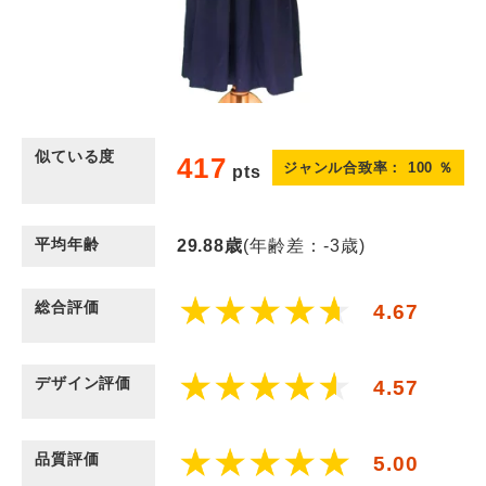
似ている度
417
ジャンル合致率：
100
％
pts
平均年齢
29.88
歳
(年齢差：-3歳)
総合評価
4.67
デザイン評価
4.57
品質評価
5.00