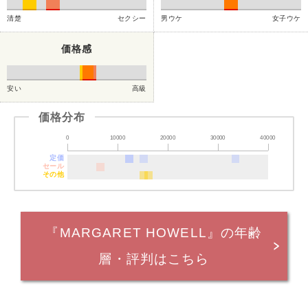
清楚
セクシー
男ウケ
女子ウケ
価格感
安い
高級
価格分布
0
10000
20000
30000
40000
定価
セール
その他
『MARGARET HOWELL』の年齢
層・評判はこちら