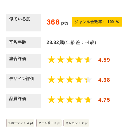
似ている度
368
ジャンル合致率：
100
％
pts
平均年齢
28.82
歳
(年齢差：-4歳)
総合評価
4.59
デザイン評価
4.38
品質評価
4.75
スポーティ：
4
pt
クール系：
3
pt
キレカジ：
2
pt