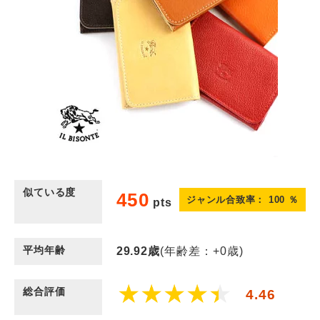
似ている度
450
ジャンル合致率：
100
％
pts
平均年齢
29.92
歳
(年齢差：+0歳)
総合評価
4.46