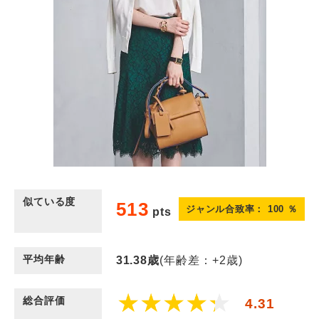
似ている度
513
ジャンル合致率：
100
％
pts
平均年齢
31.38
歳
(年齢差：+2歳)
総合評価
4.31