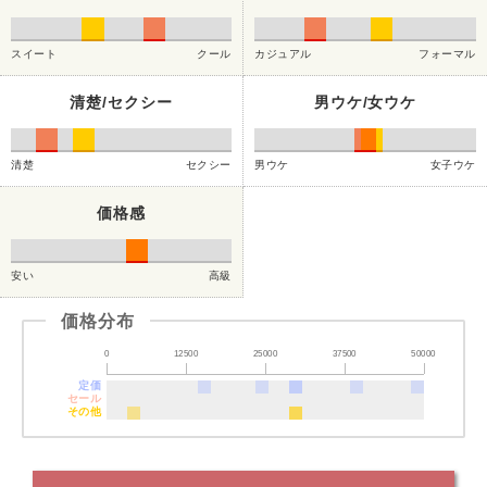
スイート
クール
カジュアル
フォーマル
清楚/セクシー
男ウケ/女ウケ
清楚
セクシー
男ウケ
女子ウケ
価格感
安い
高級
価格分布
0
12500
25000
37500
50000
定価
セール
その他