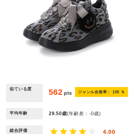
似ている度
562
ジャンル合致率：
100
％
pts
平均年齢
29.50
歳
(年齢差：-0歳)
総合評価
4.00