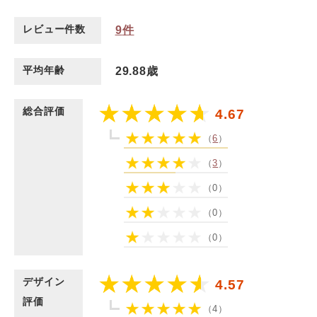
レビュー件数
9
件
平均年齢
29.88歳
総合評価
4.67
（
6
）
（
3
）
（0）
（0）
（0）
デザイン
4.57
評価
（4）