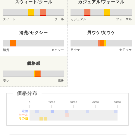
スウィート/クール
カジュアル/フォーマル
スイート
クール
カジュアル
フォーマル
清楚/セクシー
男ウケ/女ウケ
清楚
セクシー
男ウケ
女子ウケ
価格感
安い
高級
価格分布
0
15000
30000
45000
60000
定価
セール
その他