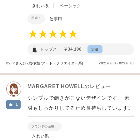
きれい系
ベーシック
用途：
仕事用
トップス
￥34,100
定価
by
ito
さん(27歳/女性
/
アート・クリエイター系
)
2021/06/05 02:06:10
MARGARET HOWELL
のレビュー
シンプルで飽きがこないデザインです。 素
1
材もしっかりしてるため長持ちしています。
ブランドの系統：
きれい系