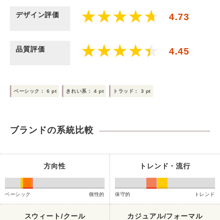
デザイン評価
4.73
品質評価
4.45
ベーシック：
6
pt
きれい系：
4
pt
トラッド：
3
pt
ブランドの系統比較
方向性
トレンド・流行
ベーシック
個性的
保守的
トレンド
スウィート/クール
カジュアル/フォーマル