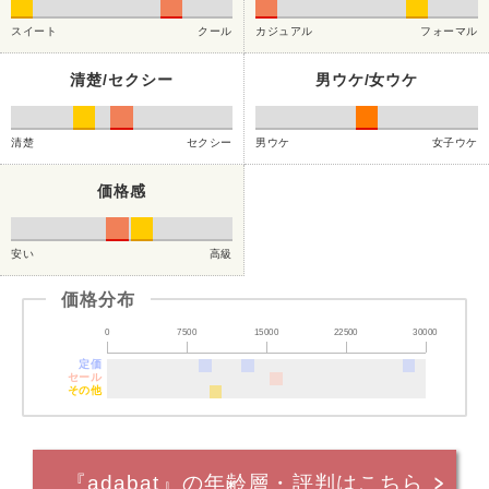
スイート
クール
カジュアル
フォーマル
清楚/セクシー
男ウケ/女ウケ
清楚
セクシー
男ウケ
女子ウケ
価格感
安い
高級
価格分布
0
7500
15000
22500
30000
定価
セール
その他
『adabat』の年齢層・評判はこちら