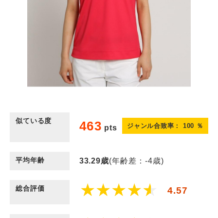
似ている度
463
ジャンル合致率：
100
％
pts
平均年齢
33.29
歳
(年齢差：-4歳)
総合評価
4.57