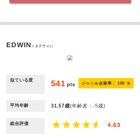
EDWIN
/ エドウィン
似ている度
541
ジャンル合致率：
100
％
pts
平均年齢
31.57
歳
(年齢差：-5歳)
総合評価
4.63