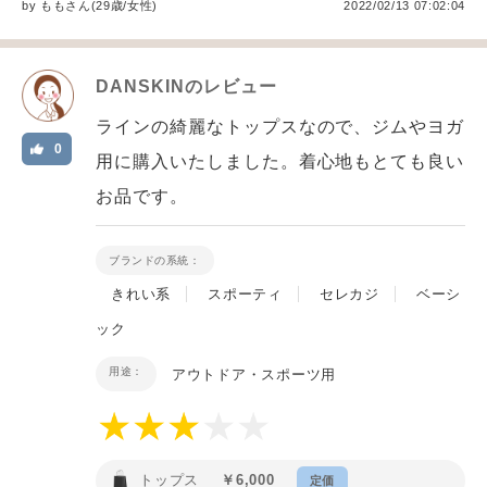
by
もも
さん(29歳/女性
)
2022/02/13 07:02:04
DANSKIN
のレビュー
ラインの綺麗なトップスなので、ジムやヨガ
0
用に購入いたしました。着心地もとても良い
お品です。
ブランドの系統：
きれい系
スポーティ
セレカジ
ベーシ
ック
用途：
アウトドア・スポーツ用
トップス
￥6,000
定価