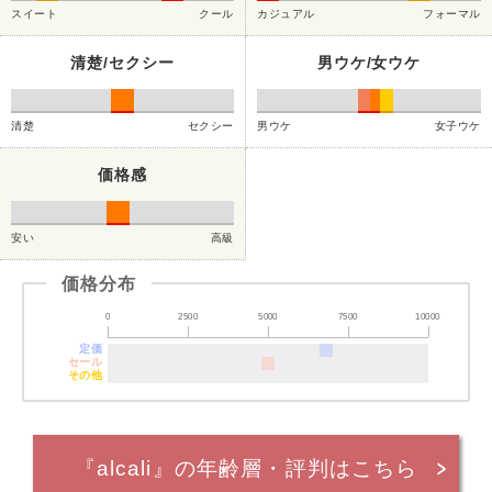
スイート
クール
カジュアル
フォーマル
清楚/セクシー
男ウケ/女ウケ
清楚
セクシー
男ウケ
女子ウケ
価格感
安い
高級
価格分布
0
2500
5000
7500
10000
定価
セール
その他
『alcali』の年齢層・評判はこちら