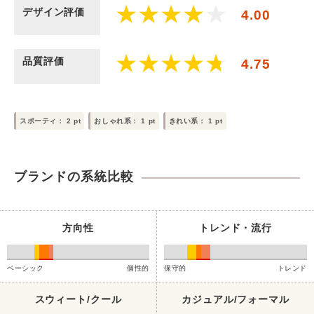
デザイン評価
4.00
品質評価
4.75
スポーティ：
2
pt
おしゃれ系：
1
pt
きれい系：
1
pt
ブランドの系統比較
方向性
トレンド・流行
ベーシック
個性的
保守的
トレンド
スウィート/クール
カジュアル/フォーマル