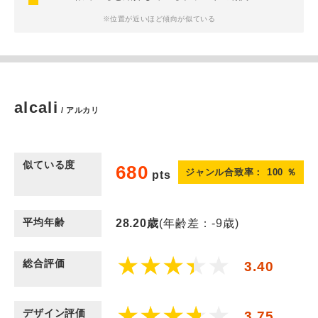
※位置が近いほど傾向が似ている
alcali
/ アルカリ
似ている度
680
ジャンル合致率：
100
％
pts
平均年齢
28.20
歳
(年齢差：-9歳)
総合評価
3.40
デザイン評価
3.75