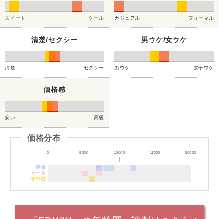
スイート
クール
カジュアル
フォーマル
清楚/セクシー
男ウケ/女ウケ
清楚
セクシー
男ウケ
女子ウケ
価格感
安い
高級
価格分布
0
5000
10000
15000
20000
定価
セール
その他