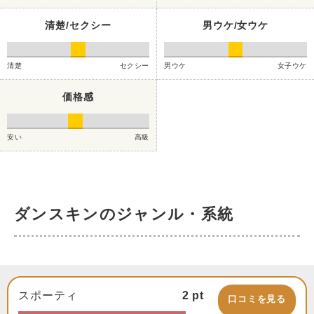
清楚/セクシー
男ウケ/女ウケ
清楚
セクシー
男ウケ
女子ウケ
価格感
安い
高級
ダンスキンのジャンル・系統
スポーティ
2
pt
口コミを見る