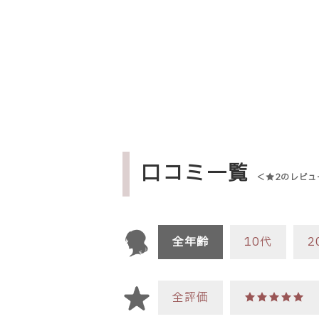
口コミ一覧
＜★2のレビュ
全年齢
10代
2
全評価
★★★★★