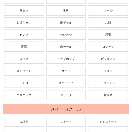
モダン
B系
ギャル
お姉ギャル
姫ギャル
お姉
セレブ
セレカジ
原宿
裏原
森ガール
ゴシック
ロック
ヒップホップ
ビジュアル
ストリート
サーフ
マリン
レトロ
スポーティ
アウトドア
エスニック
ロリータ
韓国系
スイート/クール
未評価
スイート
ややスイート