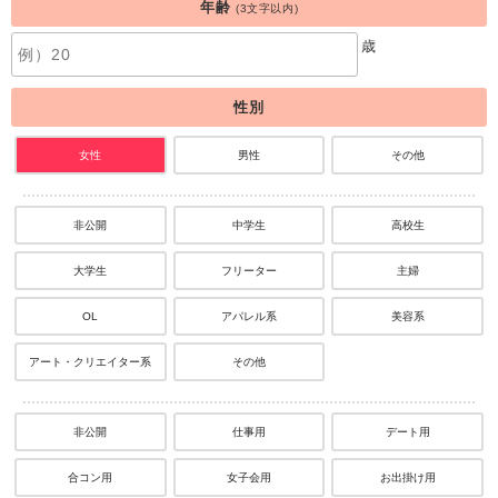
年齢
(3文字以内)
歳
性別
女性
男性
その他
非公開
中学生
高校生
大学生
フリーター
主婦
OL
アパレル系
美容系
アート・クリエイター系
その他
非公開
仕事用
デート用
合コン用
女子会用
お出掛け用