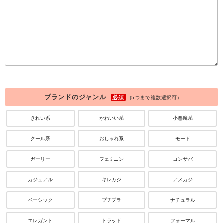
ブランドのジャンル
必須
(5つまで複数選択可)
きれい系
かわいい系
小悪魔系
クール系
おしゃれ系
モード
ガーリー
フェミニン
コンサバ
カジュアル
キレカジ
アメカジ
ベーシック
プチプラ
ナチュラル
エレガント
トラッド
フォーマル