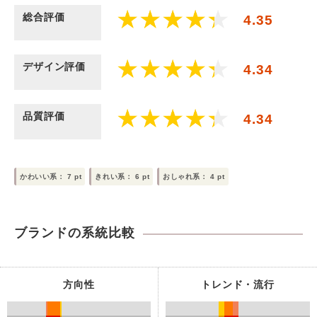
総合評価
4.35
デザイン評価
4.34
品質評価
4.34
かわいい系：
7
pt
きれい系：
6
pt
おしゃれ系：
4
pt
ブランドの系統比較
方向性
トレンド・流行