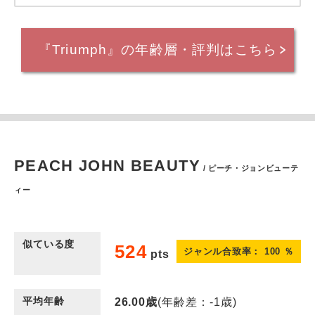
『Triumph』の年齢層・評判はこちら
PEACH JOHN BEAUTY
/ ピーチ・ジョンビューテ
ィー
似ている度
524
ジャンル合致率：
100
％
pts
平均年齢
26.00
歳
(年齢差：-1歳)