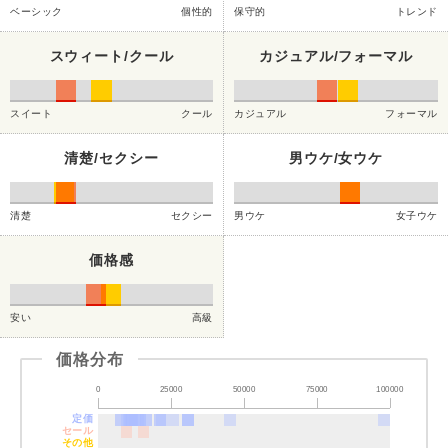
ベーシック
個性的
保守的
トレンド
スウィート/クール
カジュアル/フォーマル
スイート
クール
カジュアル
フォーマル
清楚/セクシー
男ウケ/女ウケ
清楚
セクシー
男ウケ
女子ウケ
価格感
安い
高級
価格分布
0
25000
50000
75000
100000
定価
セール
その他