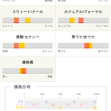
ベーシック
個性的
保守的
トレンド
スウィート/クール
カジュアル/フォーマル
スイート
クール
カジュアル
フォーマル
清楚/セクシー
男ウケ/女ウケ
清楚
セクシー
男ウケ
女子ウケ
価格感
安い
高級
価格分布
0
2500
5000
7500
10000
定価
セール
その他