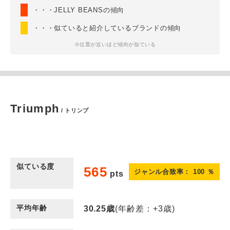
・・・JELLY BEANSの傾向
・・・似ていると紹介しているブランドの傾向
※位置が近いほど傾向が似ている
Triumph
/ トリンプ
似ている度
565
ジャンル合致率：
100
％
pts
平均年齢
30.25
歳
(年齢差：+3歳)