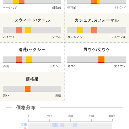
ベーシック
個性的
保守的
トレンド
スウィート/クール
カジュアル/フォーマル
スイート
クール
カジュアル
フォーマル
清楚/セクシー
男ウケ/女ウケ
清楚
セクシー
男ウケ
女子ウケ
価格感
安い
高級
価格分布
0
2500
5000
7500
10000
定価
セール