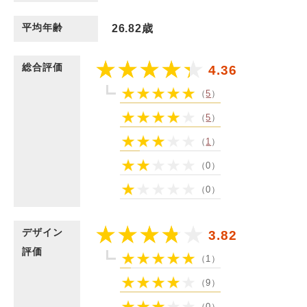
平均年齢
26.82歳
総合評価
4.36
（
5
）
（
5
）
（
1
）
（0）
（0）
デザイン
3.82
評価
（1）
（9）
（0）