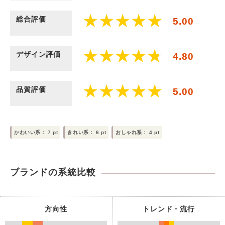
総合評価
5.00
デザイン評価
4.80
品質評価
5.00
かわいい系：
7
pt
きれい系：
6
pt
おしゃれ系：
4
pt
ブランドの系統比較
方向性
トレンド・流行