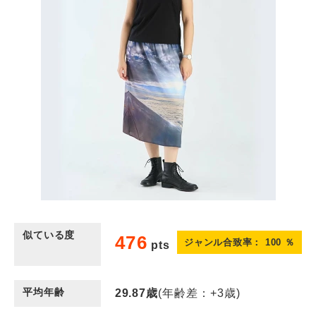
似ている度
476
ジャンル合致率：
100
％
pts
平均年齢
29.87
歳
(年齢差：+3歳)