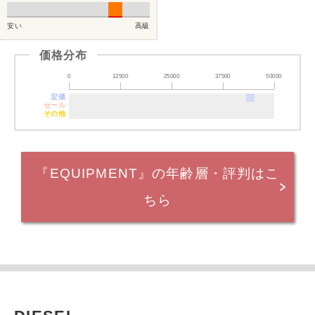
安い
高級
価格分布
0
12500
25000
37500
50000
定価
セール
その他
『EQUIPMENT』の年齢層・評判はこ
ちら