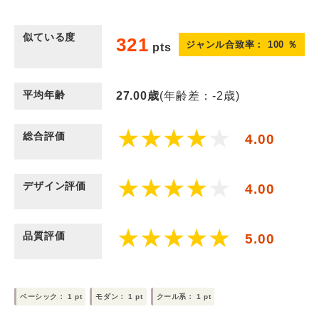
似ている度
321
ジャンル合致率：
100
％
pts
平均年齢
27.00
歳
(年齢差：-2歳)
総合評価
4.00
デザイン評価
4.00
品質評価
5.00
ベーシック：
1
pt
モダン：
1
pt
クール系：
1
pt