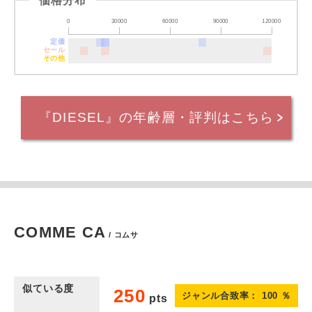
価格分布
0
30000
60000
90000
120000
定価
セール
その他
『DIESEL』の年齢層・評判はこちら
COMME CA
/ コムサ
似ている度
250
ジャンル合致率：
100
％
pts