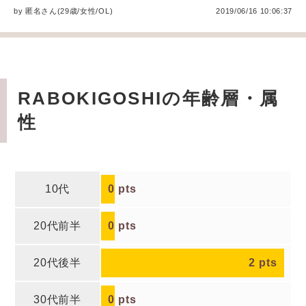
by
匿名
さん(29歳/女性
/
OL
)
2019/06/16 10:06:37
RABOKIGOSHIの年齢層・属
性
10代
0
pts
20代前半
0
pts
20代後半
2
pts
30代前半
0
pts