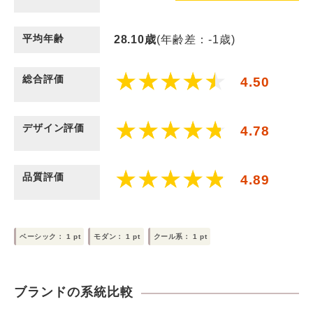
平均年齢
28.10
歳
(年齢差：-1歳)
総合評価
4.50
デザイン評価
4.78
品質評価
4.89
ベーシック：
1
pt
モダン：
1
pt
クール系：
1
pt
ブランドの系統比較