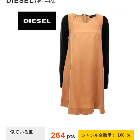
DIESEL
/ ディーゼル
似ている度
264
ジャンル合致率：
100
％
pts