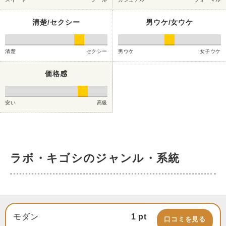
清楚/セクシー
男ウケ/女ウケ
清楚
セクシー
男ウケ
女子ウケ
価格感
安い
高級
ラボ・キゴシのジャンル・系統
モダン
1
pt
口コミを見る