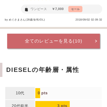
ワンピース
￥7,000
セール
by
めぐさま
さん(28歳/女性
/
OL
)
2018/09/02 02:09:32
全てのレビューを見る(10)
DIESELの年齢層・属性
10代
0
pts
20代前半
3
pts