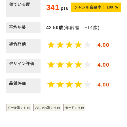
似ている度
341
ジャンル合致率：
100
％
pts
平均年齢
42.50
歳
(年齢差：+14歳)
総合評価
4.00
デザイン評価
4.00
品質評価
4.00
クール系：
8
pt
おしゃれ系：
4
pt
モード：
4
pt