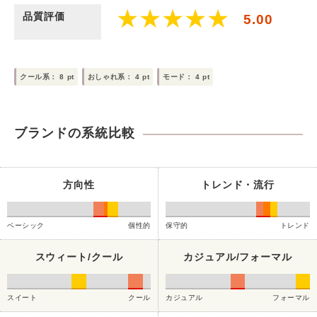
品質評価
5.00
クール系：
8
pt
おしゃれ系：
4
pt
モード：
4
pt
ブランドの系統比較
方向性
トレンド・流行
ベーシック
個性的
保守的
トレンド
スウィート/クール
カジュアル/フォーマル
スイート
クール
カジュアル
フォーマル