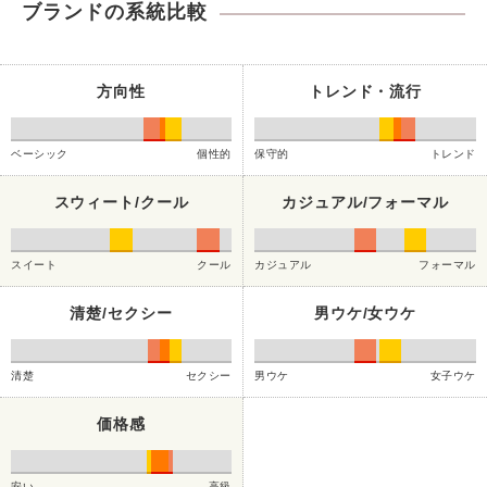
ブランドの系統比較
方向性
トレンド・流行
ベーシック
個性的
保守的
トレンド
スウィート/クール
カジュアル/フォーマル
スイート
クール
カジュアル
フォーマル
清楚/セクシー
男ウケ/女ウケ
清楚
セクシー
男ウケ
女子ウケ
価格感
安い
高級