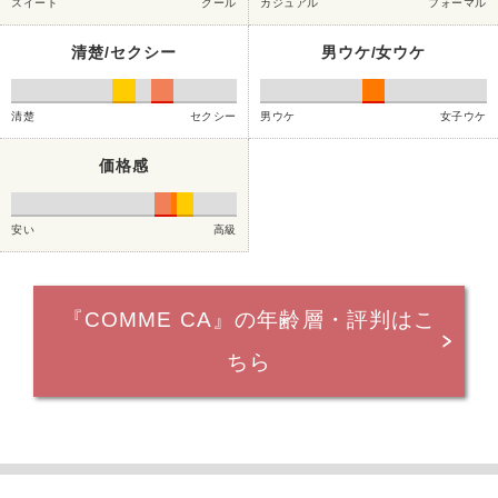
スイート
クール
カジュアル
フォーマル
清楚/セクシー
男ウケ/女ウケ
清楚
セクシー
男ウケ
女子ウケ
価格感
安い
高級
『COMME CA』の年齢層・評判はこ
ちら