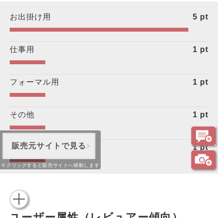
お出掛け用
5
pt
仕事用
1
pt
フォーマル用
1
pt
その他
1
pt
販売元サイトで見る
デート用
1
pt
※クリックすると販売サイトへ移動します
ユーザー属性（レビュアー傾向）