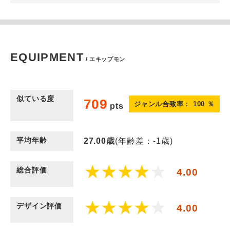
EQUIPMENT
/ エキップモン
似ている度
709
ジャンル合致率：
100
％
pts
平均年齢
27.00
歳
(年齢差：-1歳)
総合評価
4.00
デザイン評価
4.00