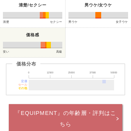
清楚/セクシー
男ウケ/女ウケ
清楚
セクシー
男ウケ
女子ウケ
価格感
安い
高級
価格分布
0
12500
25000
37500
50000
定価
セール
その他
『EQUIPMENT』の年齢層・評判はこ
ちら