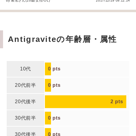
by
匿名
さん(25歳/女性
/
OL
)
2017/12/29 09:12:14
Antigraviteの年齢層・属性
10代
0
pts
20代前半
0
pts
20代後半
2
pts
30代前半
0
pts
30代後半
0
pts