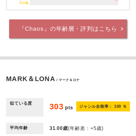
その他
『Chaos』の年齢層・評判はこちら
MARK＆LONA
/ マーク＆ロナ
似ている度
303
ジャンル合致率：
100
％
pts
平均年齢
31.00
歳
(年齢差：+5歳)