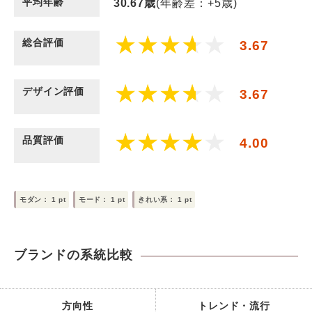
平均年齢
30.67
歳
(年齢差：+5歳)
総合評価
3.67
デザイン評価
3.67
品質評価
4.00
モダン：
1
pt
モード：
1
pt
きれい系：
1
pt
ブランドの系統比較
方向性
トレンド・流行