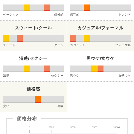
ベーシック
個性的
保守的
トレンド
スウィート/クール
カジュアル/フォーマル
スイート
クール
カジュアル
フォーマル
清楚/セクシー
男ウケ/女ウケ
清楚
セクシー
男ウケ
女子ウケ
価格感
安い
高級
価格分布
0
2500
5000
7500
10000