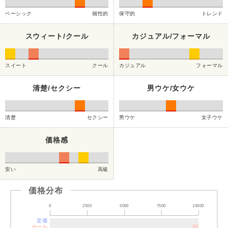
ベーシック
個性的
保守的
トレンド
スウィート/クール
カジュアル/フォーマル
スイート
クール
カジュアル
フォーマル
清楚/セクシー
男ウケ/女ウケ
清楚
セクシー
男ウケ
女子ウケ
価格感
安い
高級
価格分布
0
2500
5000
7500
10000
定価
セール