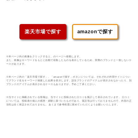
楽天市場で探す
amazonで探す
※本ページ内の画像をクリックすると、のページへ移動します。
また、画像はキーワードをもとに自動で収集したものを表示しているため、実際のブランドと一致しないケ
ースがあります。
※本ページ内の「楽天市場で探す」、「amazonで探す」ボタンについては、それぞれの外部サイトについ
てブランド名をキーワード検索した結果を表示します。該当ブランドのアイテムが表示されなかったり、別
ブランドのアイテムが表示されるケースもありますが、予めご了承ください。
※当サイトに掲載されている情報は、当サイトに投稿された口コミを集計して表示されています。 口コミ
については、投稿者の個人の感想・経験に基づいたものであり、査読等は行っておりませんので、内容の正
当性は全く保証されておりません。 あくまで参考程度に留めていただくようお願いいたします。