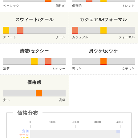
ベーシック
個性的
保守的
トレンド
スウィート/クール
カジュアル/フォーマル
スイート
クール
カジュアル
フォーマル
清楚/セクシー
男ウケ/女ウケ
清楚
セクシー
男ウケ
女子ウケ
価格感
安い
高級
価格分布
0
10000
20000
30000
40000
定価
セール