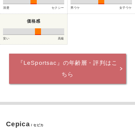
清楚
セクシー
男ウケ
女子ウケ
価格感
安い
高級
『LeSportsac』の年齢層・評判はこ
ちら
Cepica
/ セピカ