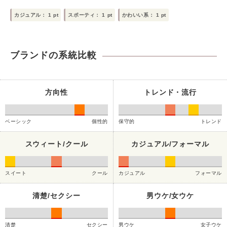
カジュアル：
1
pt
スポーティ：
1
pt
かわいい系：
1
pt
ブランドの系統比較
方向性
トレンド・流行
ベーシック
個性的
保守的
トレンド
スウィート/クール
カジュアル/フォーマル
スイート
クール
カジュアル
フォーマル
清楚/セクシー
男ウケ/女ウケ
清楚
セクシー
男ウケ
女子ウケ