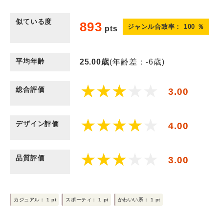
似ている度
893
ジャンル合致率：
100
％
pts
平均年齢
25.00
歳
(年齢差：-6歳)
総合評価
3.00
デザイン評価
4.00
品質評価
3.00
カジュアル：
1
pt
スポーティ：
1
pt
かわいい系：
1
pt