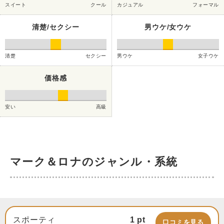
スイート
クール
カジュアル
フォーマル
清楚/セクシー
男ウケ/女ウケ
清楚
セクシー
男ウケ
女子ウケ
価格感
安い
高級
マーク＆ロナのジャンル・系統
スポーティ
1
pt
口コミを見る