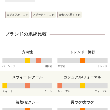
カジュアル：
1
pt
スポーティ：
1
pt
かわいい系：
1
pt
ブランドの系統比較
方向性
トレンド・流行
ベーシック
個性的
保守的
トレンド
スウィート/クール
カジュアル/フォーマル
スイート
クール
カジュアル
フォーマル
清楚/セクシー
男ウケ/女ウケ