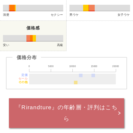
清楚
セクシー
男ウケ
女子ウケ
価格感
安い
高級
価格分布
0
5000
10000
15000
20000
定価
セール
その他
『Rirandture』の年齢層・評判はこち
ら