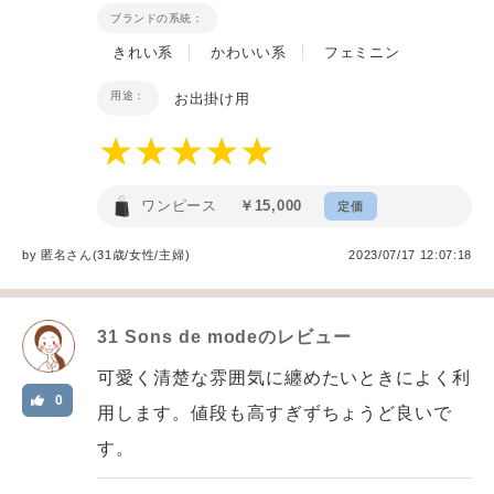
ブランドの系統：
きれい系
かわいい系
フェミニン
用途：
お出掛け用
ワンピース
￥15,000
定価
by
匿名
さん(31歳/女性
/
主婦
)
2023/07/17 12:07:18
31 Sons de mode
のレビュー
可愛く清楚な雰囲気に纏めたいときによく利
0
用します。値段も高すぎずちょうど良いで
す。