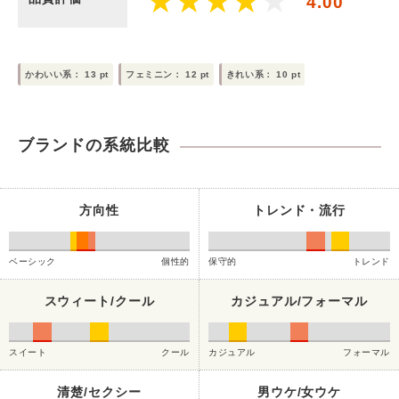
4.00
かわいい系：
13
pt
フェミニン：
12
pt
きれい系：
10
pt
ブランドの系統比較
方向性
トレンド・流行
ベーシック
個性的
保守的
トレンド
スウィート/クール
カジュアル/フォーマル
スイート
クール
カジュアル
フォーマル
清楚/セクシー
男ウケ/女ウケ