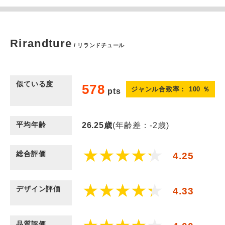
Rirandture
/ リランドチュール
似ている度
578
ジャンル合致率：
100
％
pts
平均年齢
26.25
歳
(年齢差：-2歳)
総合評価
4.25
デザイン評価
4.33
品質評価