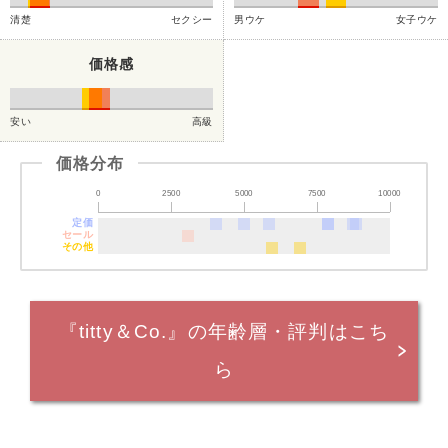
清楚
セクシー
男ウケ
女子ウケ
価格感
安い
高級
価格分布
0
2500
5000
7500
10000
定価
セール
その他
『titty＆Co.』の年齢層・評判はこち
ら