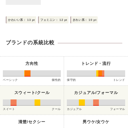
かわいい系：
13
pt
フェミニン：
12
pt
きれい系：
10
pt
ブランドの系統比較
方向性
トレンド・流行
ベーシック
個性的
保守的
トレンド
スウィート/クール
カジュアル/フォーマル
スイート
クール
カジュアル
フォーマル
清楚/セクシー
男ウケ/女ウケ