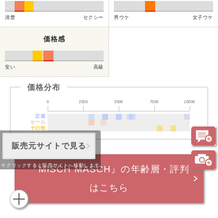
清楚
セクシー
男ウケ
女子ウケ
価格感
安い
高級
価格分布
0
2500
5000
7500
10000
定価
セール
その他
販売元サイトで見る
※クリックすると販売サイトへ移動します
『MISCH MASCH』の年齢層・評判
はこちら