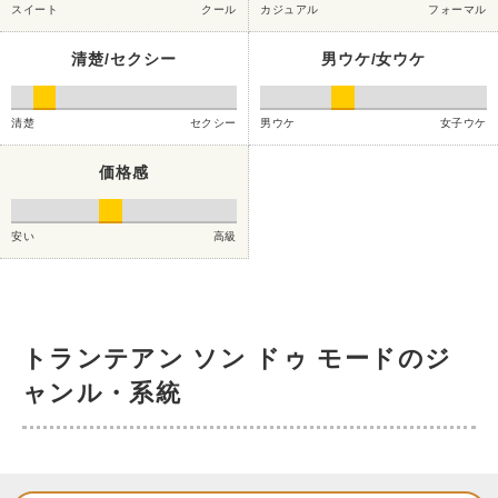
スイート
クール
カジュアル
フォーマル
清楚/セクシー
男ウケ/女ウケ
清楚
セクシー
男ウケ
女子ウケ
価格感
安い
高級
トランテアン ソン ドゥ モードのジ
ャンル・系統