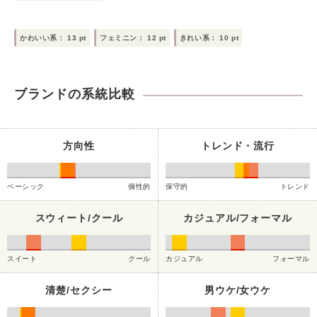
かわいい系：
13
pt
フェミニン：
12
pt
きれい系：
10
pt
ブランドの系統比較
方向性
トレンド・流行
ベーシック
個性的
保守的
トレンド
スウィート/クール
カジュアル/フォーマル
スイート
クール
カジュアル
フォーマル
清楚/セクシー
男ウケ/女ウケ