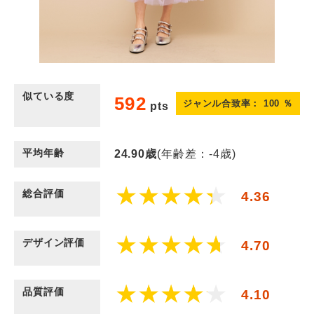
似ている度
592
ジャンル合致率：
100
％
pts
平均年齢
24.90
歳
(年齢差：-4歳)
総合評価
4.36
デザイン評価
4.70
品質評価
4.10