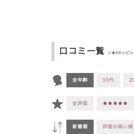
口コミ一覧
＜★3のレビュ
全年齢
10代
2
全評価
★★★★★
新着順
評価が高い順