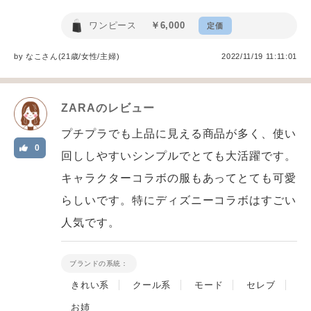
ワンピース
￥6,000
定価
by
なこ
さん(21歳/女性
/
主婦
)
2022/11/19 11:11:01
ZARA
のレビュー
プチプラでも上品に見える商品が多く、使い
0
回ししやすいシンプルでとても大活躍です。
キャラクターコラボの服もあってとても可愛
らしいです。特にディズニーコラボはすごい
人気です。
ブランドの系統：
きれい系
クール系
モード
セレブ
お姉