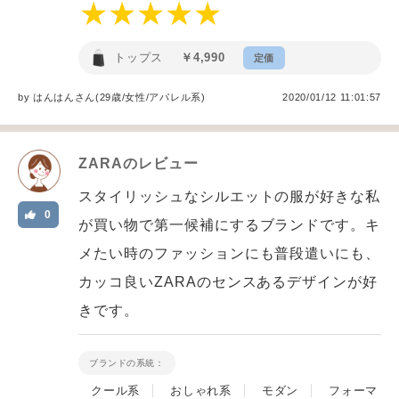
トップス
￥4,990
定価
by
はんはん
さん(29歳/女性
/
アパレル系
)
2020/01/12 11:01:57
ZARA
のレビュー
スタイリッシュなシルエットの服が好きな私
0
が買い物で第一候補にするブランドです。キ
メたい時のファッションにも普段遣いにも、
カッコ良いZARAのセンスあるデザインが好
きです。
ブランドの系統：
クール系
おしゃれ系
モダン
フォーマ