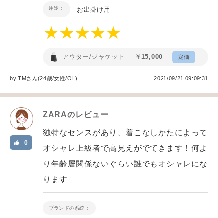
用途：
お出掛け用
アウター/ジャケット
￥15,000
定価
by
TM
さん(24歳/女性
/
OL
)
2021/09/21 09:09:31
ZARA
のレビュー
独特なセンスがあり、着こなしかたによって
0
オシャレ上級者で高見えがでてきます！何よ
り年齢層関係ないぐらい誰でもオシャレにな
ります
ブランドの系統：