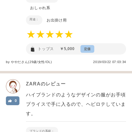
おしゃれ系
用途：
お出掛け用
トップス
￥5,000
定価
by
ややだ
さん(29歳/女性
/
OL
)
2019/03/22 07:03:34
ZARA
のレビュー
ハイブランドのようなデザインの服がお手頃
0
プライスで手に入るので、ヘビロテしていま
す。
ブランドの系統：