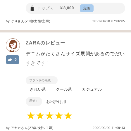
トップス
￥8,000
定価
by
ぐり
さん(29歳/女性
/
主婦
)
2021/06/20 07:06:05
ZARA
のレビュー
デニムがたくさんサイズ展開があるのでだい
0
すきです！
ブランドの系統：
きれい系
クール系
カジュアル
用途：
お出掛け用
by
アヤカ
さん(27歳/女性
/
主婦
)
2020/09/09 11:09:43