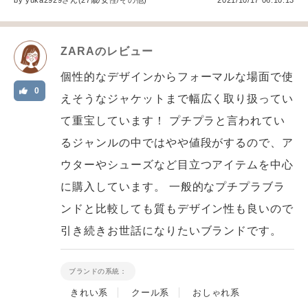
by
yuka2929
さん(27歳/女性
/
その他
)
2021/10/17 06:10:13
ZARA
のレビュー
個性的なデザインからフォーマルな場面で使
0
えそうなジャケットまで幅広く取り扱ってい
て重宝しています！ プチプラと言われてい
るジャンルの中ではやや値段がするので、ア
ウターやシューズなど目立つアイテムを中心
に購入しています。 一般的なプチプラブラ
ンドと比較しても質もデザイン性も良いので
引き続きお世話になりたいブランドです。
ブランドの系統：
きれい系
クール系
おしゃれ系