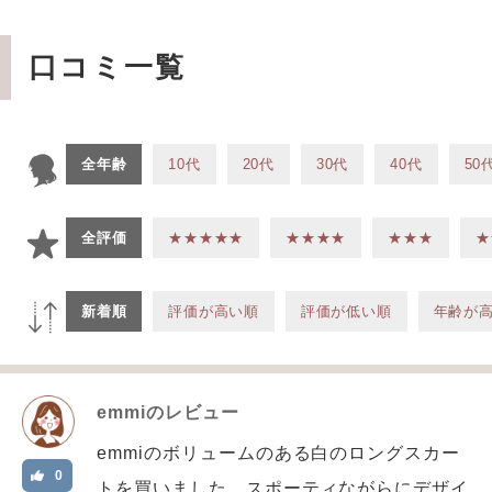
口コミ一覧
全年齢
10代
20代
30代
40代
50
全評価
★★★★★
★★★★
★★★
★
新着順
評価が高い順
評価が低い順
年齢が
emmi
のレビュー
emmiのボリュームのある白のロングスカー
0
トを買いました。スポーティながらにデザイ