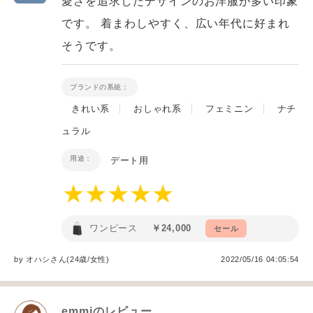
愛さを追求したデザインのお洋服が多い印象
です。 着まわしやすく、広い年代に好まれ
そうです。
ブランドの系統：
きれい系
おしゃれ系
フェミニン
ナチ
ュラル
用途：
デート用
ワンピース
￥24,000
セール
by
オハシ
さん(24歳/女性
)
2022/05/16 04:05:54
emmi
のレビュー