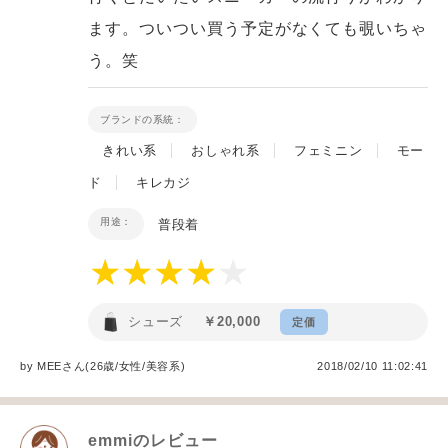
ます。ついつい買う予定がなくても覗いちゃ
う。笑
ブランドの系統：
きれい系
おしゃれ系
フェミニン
モー
ド
キレカジ
用途：
普段着
シューズ
￥20,000
定価
by
MEE
さん(26歳/女性
/
美容系
)
2018/02/10 11:02:41
emmi
のレビュー