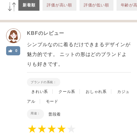
新着順
評価が高い順
評価が低い順
年齢が
KBF
のレビュー
シンプルなのに着るだけできまるデザインが
0
魅力的です。 ニットの形はどのブランドよ
りも好きです。
ブランドの系統：
きれい系
クール系
おしゃれ系
カジュ
アル
モード
用途：
普段着