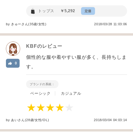
トップス
￥5,292
定価
by
きゅー
さん(35歳/女性
)
2018/03/28 11:03:06
KBF
のレビュー
個性的な服や着やすい服が多く、長持ちしま
0
す。
ブランドの系統：
ベーシック
カジュアル
by
あい
さん(28歳/女性
/
OL
)
2018/03/04 04:03:14