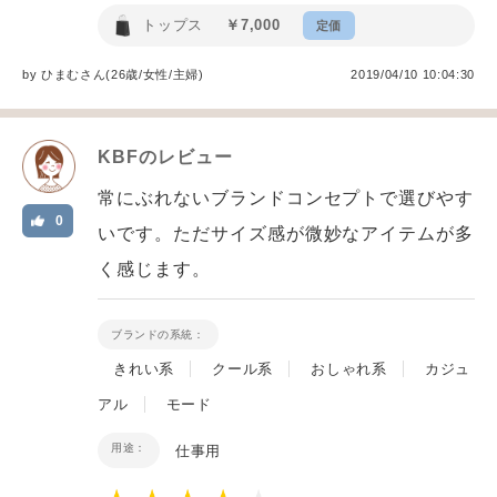
トップス
￥7,000
定価
by
ひまむ
さん(26歳/女性
/
主婦
)
2019/04/10 10:04:30
KBF
のレビュー
常にぶれないブランドコンセプトで選びやす
0
いです。ただサイズ感が微妙なアイテムが多
く感じます。
ブランドの系統：
きれい系
クール系
おしゃれ系
カジュ
アル
モード
用途：
仕事用