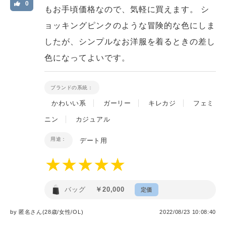
0
もお手頃価格なので、気軽に買えます。 シ
ョッキングピンクのような冒険的な色にしま
したが、シンプルなお洋服を着るときの差し
色になってよいです。
ブランドの系統：
かわいい系
ガーリー
キレカジ
フェミ
ニン
カジュアル
用途：
デート用
バッグ
￥20,000
定価
by
匿名
さん(28歳/女性
/
OL
)
2022/08/23 10:08:40