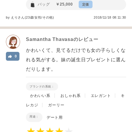
バッグ
￥25,000
定価
by
えり
さん(23歳/女性
/
その他
)
2018/11/18 08:11:30
Samantha Thavasa
のレビュー
かわいくて、見てるだけでも女の子らしくな
0
れる気がする。妹の誕生日プレゼントに選ん
だりします。
ブランドの系統：
かわいい系
おしゃれ系
エレガント
キ
レカジ
ガーリー
用途：
デート用