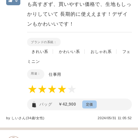
0
も高すぎず、買いやすい価格で、生地もしっ
かりしていて 長期的に使ええます！デザイ
ンもかわいいです！
ブランドの系統：
きれい系
かわいい系
おしゃれ系
フェ
ミニン
用途：
仕事用
バッグ
￥42,900
定価
by
しい
さん(34歳/女性
)
2024/05/31 11:05:52