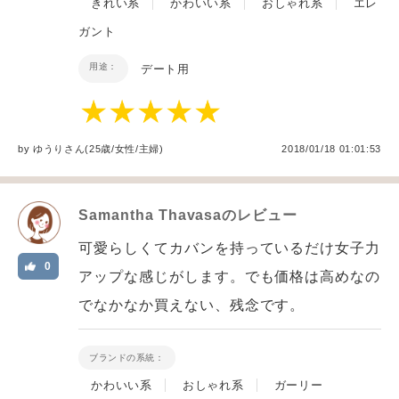
きれい系
かわいい系
おしゃれ系
エレ
ガント
用途：
デート用
by
ゆうり
さん(25歳/女性
/
主婦
)
2018/01/18 01:01:53
Samantha Thavasa
のレビュー
可愛らしくてカバンを持っているだけ女子力
0
アップな感じがします。でも価格は高めなの
でなかなか買えない、残念です。
ブランドの系統：
かわいい系
おしゃれ系
ガーリー