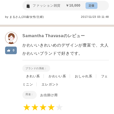
ファッション雑貨
￥10,000
定価
by
まる
さん(20歳/女性
/
主婦
)
2017/11/23 03:11:48
Samantha Thavasa
のレビュー
かわいいきれいめのデザインが豊富で、大人
0
かわいいブランドで好きです。
ブランドの系統：
きれい系
かわいい系
おしゃれ系
フェ
ミニン
エレガント
用途：
お出掛け用