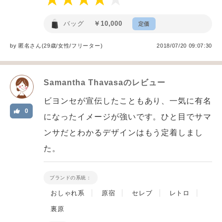
バッグ
￥10,000
定価
by
匿名
さん(29歳/女性
/
フリーター
)
2018/07/20 09:07:30
Samantha Thavasa
のレビュー
ビヨンセが宣伝したこともあり、一気に有名
0
になったイメージが強いです。ひと目でサマ
ンサだとわかるデザインはもう定着しまし
た。
ブランドの系統：
おしゃれ系
原宿
セレブ
レトロ
裏原