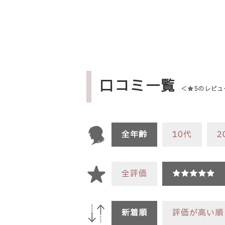
口コミ一覧
＜★5のレビュ
全年齢
10代
2
全評価
★★★★★
新着順
評価が高い順