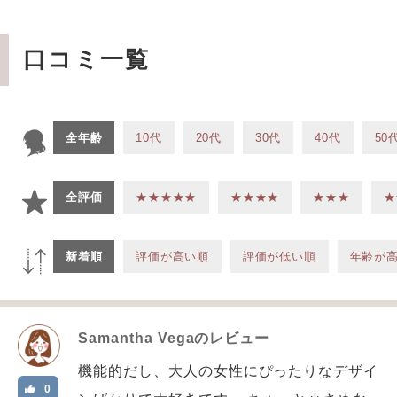
口コミ一覧
全年齢
10代
20代
30代
40代
50
全評価
★★★★★
★★★★
★★★
★
新着順
評価が高い順
評価が低い順
年齢が
Samantha Vega
のレビュー
機能的だし、大人の女性にぴったりなデザイ
0