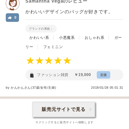
Samantha Vega
のレビュー
かわいいデザインのバッグが好きです。
0
ブランドの系統：
かわいい系
小悪魔系
おしゃれ系
ガー
リー
フェミニン
ファッション雑貨
￥19,000
定価
by
かんかん
さん(37歳/女性
/
主婦
)
2018/01/28 05:01:31
販売元サイトで見る
※クリックすると販売サイトへ移動します