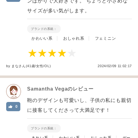
ンばかりで大好きです。 ちょっと小さめな
サイズが多い気がします。
ブランドの系統：
かわいい系
おしゃれ系
フェミニン
by
まな
さん(41歳/女性
/
OL
)
2024/02/09 11:02:17
Samantha Vega
のレビュー
鞄のデザインも可愛いし、子供の私にも親切
0
に接客してくださって大満足です！
ブランドの系統：
きれい系
かわいい系
おしゃれ系
ガー