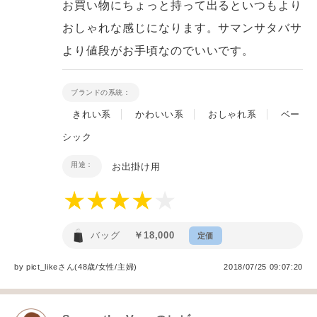
お買い物にちょっと持って出るといつもより
おしゃれな感じになります。サマンサタバサ
より値段がお手頃なのでいいです。
ブランドの系統：
きれい系
かわいい系
おしゃれ系
ベー
シック
用途：
お出掛け用
バッグ
￥18,000
定価
by
pict_like
さん(48歳/女性
/
主婦
)
2018/07/25 09:07:20