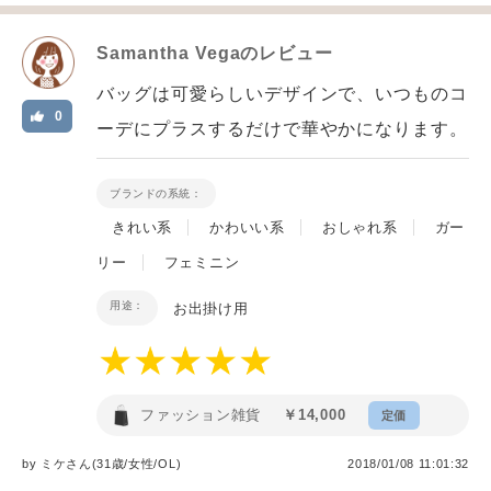
Samantha Vega
のレビュー
バッグは可愛らしいデザインで、いつものコ
0
ーデにプラスするだけで華やかになります。
ブランドの系統：
きれい系
かわいい系
おしゃれ系
ガー
リー
フェミニン
用途：
お出掛け用
ファッション雑貨
￥14,000
定価
by
ミケ
さん(31歳/女性
/
OL
)
2018/01/08 11:01:32