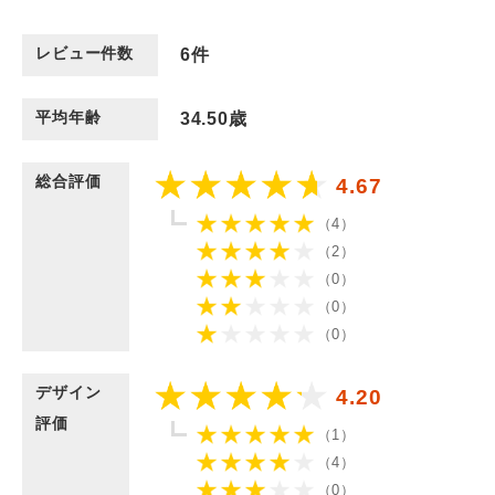
レビュー件数
6
件
平均年齢
34.50歳
総合評価
4.67
（4）
（2）
（0）
（0）
（0）
デザイン
4.20
評価
（1）
（4）
（0）