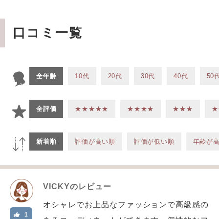
口コミ一覧
全年齢
10代
20代
30代
40代
50
全評価
★★★★★
★★★★
★★★
★
新着順
評価が高い順
評価が低い順
年齢が
VICKY
のレビュー
オシャレでお上品なファッションで高級感の
1