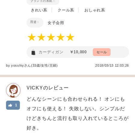
ブランドの系統：
きれい系
クール系
おしゃれ系
用途：
女子会用
カーディガン
￥10,000
セール
by
yosshiy
さん(33歳/女性
/
主婦
)
2018/03/13 12:03:26
VICKY
のレビュー
どんなシーンにも合わせられる！ オンにも
1
オフにも使える！ 失敗しない。シンプルだ
けどきちんと流行も取り入れているところが
好き。