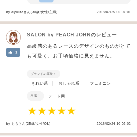
by
aiyuuta
さん(30歳/女性
/
主婦
)
2018/07/25 06:07:01
SALON by PEACH JOHN
のレビュー
高級感のあるレースのデザインのものがとて
1
も可愛く、お手頃価格に見えません。
ブランドの系統：
きれい系
おしゃれ系
フェミニン
用途：
デート用
by
もも
さん(25歳/女性
/
OL
)
2018/02/24 10:02:02