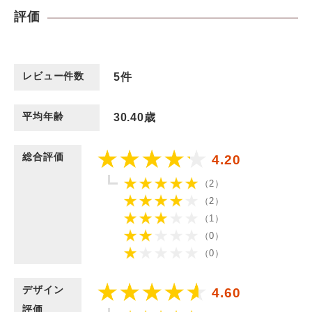
評価
レビュー件数
5
件
平均年齢
30.40歳
総合評価
4.20
（2）
（2）
（1）
（0）
（0）
デザイン
4.60
評価