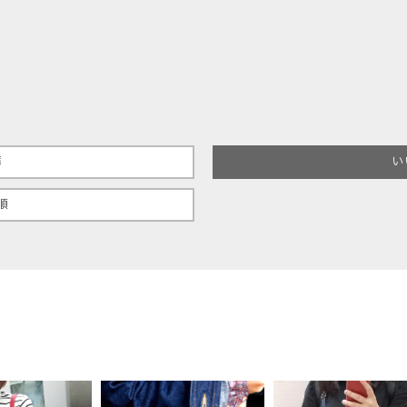
準
い
順