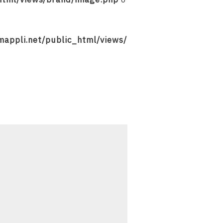
_html/views/brand/image.php
o
mappli.net/public_html/views/