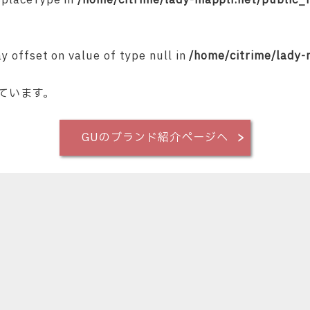
$placeType in
/home/citrime/lady-mappli.net/public
ay offset on value of type null in
/home/citrime/lady-
ています。
GUのブランド紹介ページへ