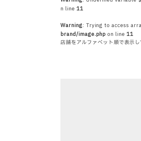
Warning
: Undefined variable 
n line
11
Warning
: Trying to access arr
brand/image.php
on line
11
店舗をアルファベット順で表示し