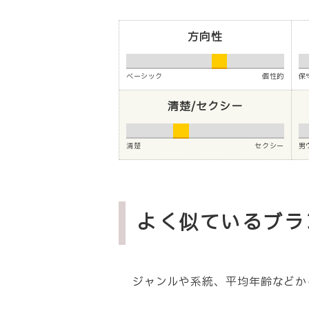
方向性
ベーシック
個性的
保
清楚/セクシー
清楚
セクシー
男
よく似ているブラ
ジャンルや系統、平均年齢などか