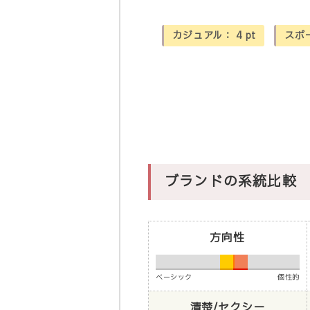
カジュアル：
4
pt
スポ
ブランドの系統比較
方向性
ベーシック
個性的
清楚/セクシー