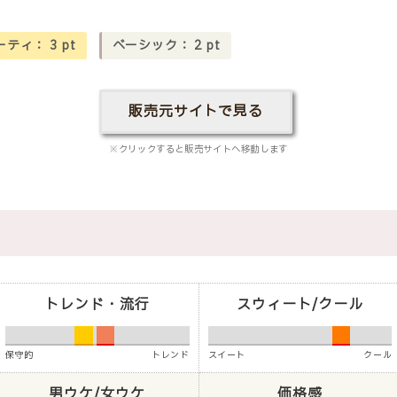
ーティ：
3
pt
ベーシック：
2
pt
販売元サイトで見る
※クリックすると販売サイトへ移動します
トレンド・流行
スウィート/クール
保守的
トレンド
スイート
クール
男ウケ/女ウケ
価格感