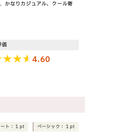
、
かなりカジュアル、クール寄
評価
4.60
リート：
1
pt
ベーシック：
1
pt