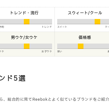
トレンド・流行
スウィート/クール
守的
トレンド
スイート
ク
男ウケ/女ウケ
価格感
ウケ
女子ウケ
安い
ンド5選
ら、総合的に見てReebokとよく似ているブランドをご紹