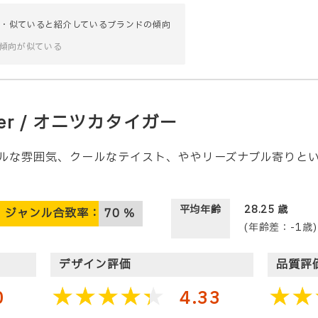
・似ていると紹介しているブランドの傾向
傾向が似ている
er
/ オニツカタイガー
はカジュアルな雰囲気、クールなテイスト、ややリーズナブル寄り
平均年齢
28.25
歳
ジャンル合致率：
70
％
(年齢差：-1歳)
デザイン評価
品質評
0
4.33