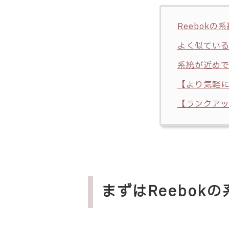
Reebok
よく似ている
系統が近め
【より気軽
【ランクアッ
まずはReebok