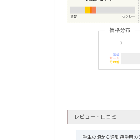
清楚
セクシー
価格分布
0
定価
セール
その他
レビュー・口コミ
学生の頃から通勤通学用の