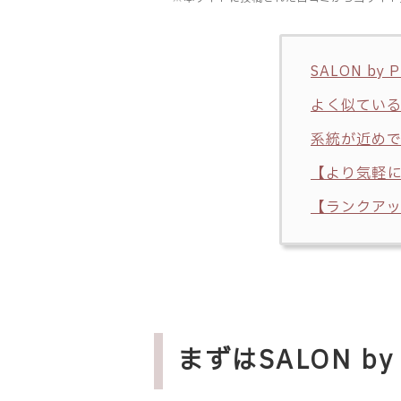
SALON b
よく似ている
系統が近め
【より気軽
【ランクアッ
まずはSALON b