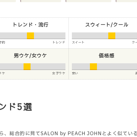
トレンド・流行
スウィート/クール
守的
トレンド
スイート
ク
男ウケ/女ウケ
価格感
ウケ
女子ウケ
安い
ンド5選
総合的に見てSALON by PEACH JOHNとよく似て