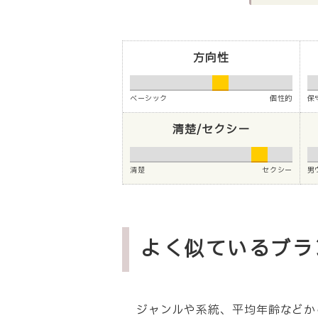
方向性
ベーシック
個性的
保
清楚/セクシー
清楚
セクシー
男
よく似ているブラ
ジャンルや系統、平均年齢などから、