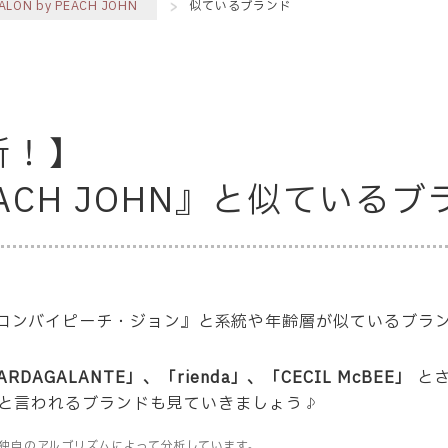
ALON by PEACH JOHN
似ているブランド
析！】
 PEACH JOHN』と似ている
OHN / サロンバイピーチ・ジョン』と系統や年齢層が似ている
ARDAGALANTE」、「rienda」、「CECIL McBEE」
と
と言われるブランドも見ていきましょう♪
独自のアルゴリズムによって分析しています。