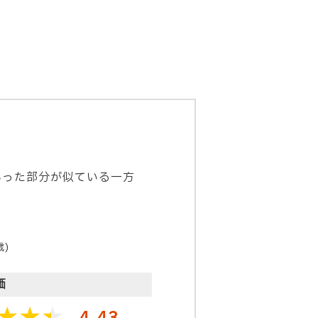
といった部分が似ている一方
歳)
価