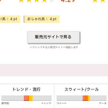
9
4.29
い系：
4
pt
おしゃれ系：
4
pt
販売元サイトで見る
※クリックすると販売サイトへ移動します
トレンド・流行
スウィート/クール
保守的
トレンド
スイート
クール