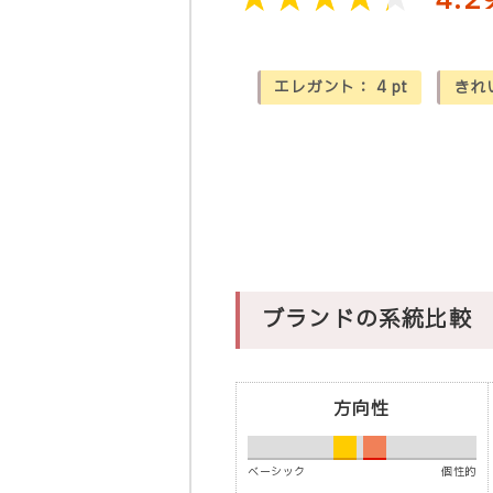
4.2
エレガント：
4
pt
きれ
ブランドの系統比較
方向性
ベーシック
個性的