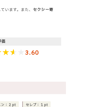
れています。また、
セクシー寄
評価
3.60
ニン：
2
pt
セレブ：
1
pt