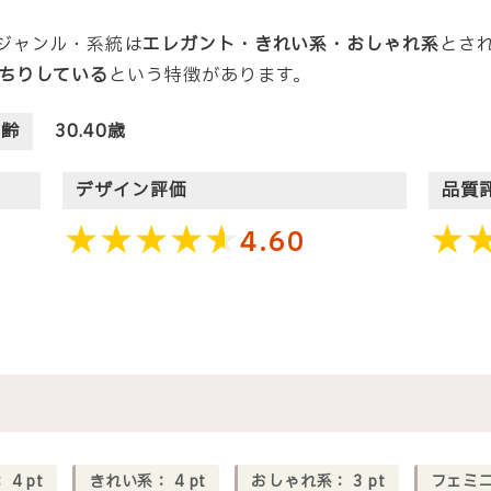
の主なジャンル・系統は
エレガント・きれい系・おしゃれ系
とさ
ちりしている
という特徴があります。
年齢
30.40歳
デザイン評価
品質
4.60
：
4
pt
きれい系：
4
pt
おしゃれ系：
3
pt
フェミ