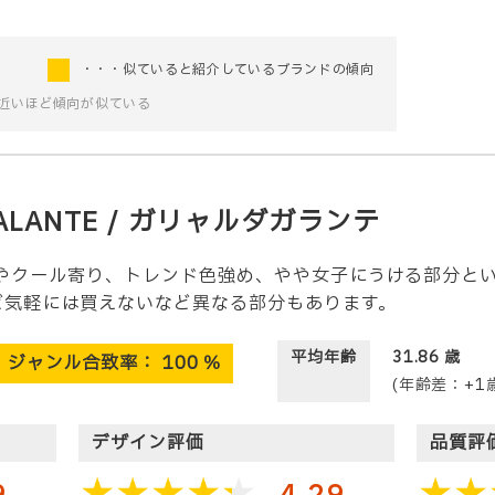
・・・似ていると紹介しているブランドの傾向
近いほど傾向が似ている
ALANTE
/ ガリャルダガランテ
TEはややクール寄り、トレンド色強め、やや女子にうける部分
ど気軽には買えないなど異なる部分もあります。
平均年齢
31.86
歳
ジャンル合致率：
100
％
(年齢差：+1
デザイン評価
品質評