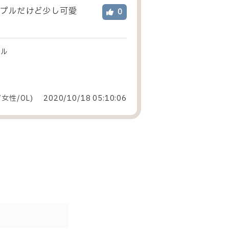
プルだけど少し可愛
0
マル
/女性
/
OL
)
2020/10/18 05:10:06