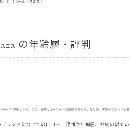
l Smith（ポール・スミス）
の年齢層・評判
・スミス
のページへ移動します。また、画像はキーワードで自動収集しているため、実際のブランドと異
ス）のブランドについての口コミ・評判や年齢層
、系統の似てい