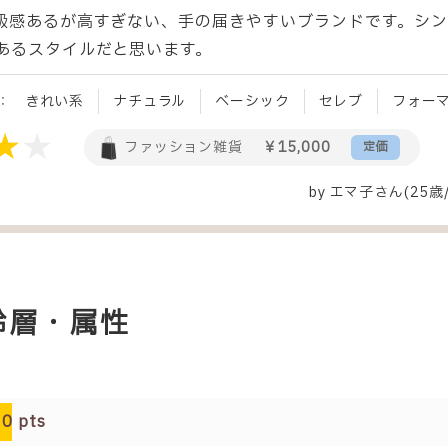
級感あるが高すぎない、手の届きやすいブランドです。シン
あるスタイルだと思います。
：
きれい系
ナチュラル
ベーシック
セレブ
フォー
ファッション雑貨
￥15,000
定価
by
エマ子
さん(25歳
年齢層・属性
0
pts