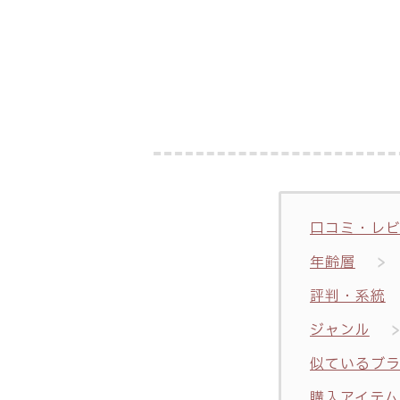
口コミ・レ
年齢層
評判・系統
ジャンル
似ているブ
購入アイテム