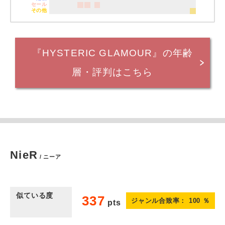
セール
その他
『HYSTERIC GLAMOUR』の年齢
層・評判はこちら
NieR
/ ニーア
似ている度
337
ジャンル合致率：
100
％
pts