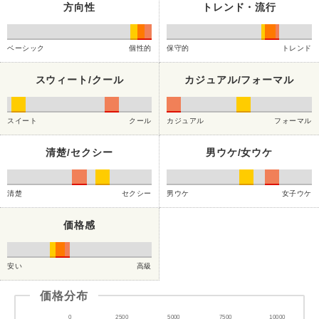
方向性
トレンド・流行
ベーシック
個性的
保守的
トレンド
スウィート/クール
カジュアル/フォーマル
スイート
クール
カジュアル
フォーマル
清楚/セクシー
男ウケ/女ウケ
清楚
セクシー
男ウケ
女子ウケ
価格感
安い
高級
価格分布
0
2500
5000
7500
10000