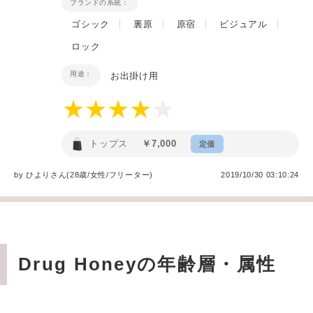
ブランドの系統：
ゴシック
裏原
原宿
ビジュアル
ロック
用途：
お出掛け用
トップス
￥7,000
定価
by
ひより
さん(28歳/女性
/
フリーター
)
2019/10/30 03:10:24
Drug Honeyの年齢層・属性