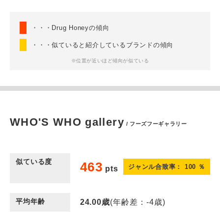
・・・Drug Honeyの傾向
・・・似ていると紹介しているブランドの傾向
※位置が近いほど傾向が似ている
WHO'S WHO gallery
/ フーズフーギャラリー
似ている度
463
ジャンル合致率：
100
％
pts
平均年齢
24.00
歳
(年齢差：-4歳)