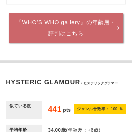
『WHO'S WHO gallery』の年齢層・
評判はこちら
HYSTERIC GLAMOUR
/ ヒステリックグラマー
似ている度
441
ジャンル合致率：
100
％
pts
平均年齢
34.00
歳
(年齢差：+6歳)