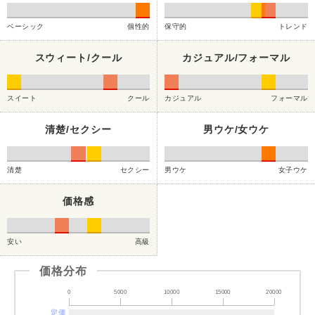
ベーシック
個性的
保守的
トレンド
スウィート/クール
カジュアル/フォーマル
スイート
クール
カジュアル
フォーマル
清楚/セクシー
男ウケ/女ウケ
清楚
セクシー
男ウケ
女子ウケ
価格感
安い
高級
価格分布
0
5000
10000
15000
20000
定価