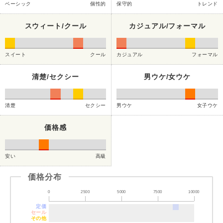
ベーシック
個性的
保守的
トレンド
スウィート/クール
カジュアル/フォーマル
スイート
クール
カジュアル
フォーマル
清楚/セクシー
男ウケ/女ウケ
清楚
セクシー
男ウケ
女子ウケ
価格感
安い
高級
価格分布
0
2500
5000
7500
10000
定価
セール
その他