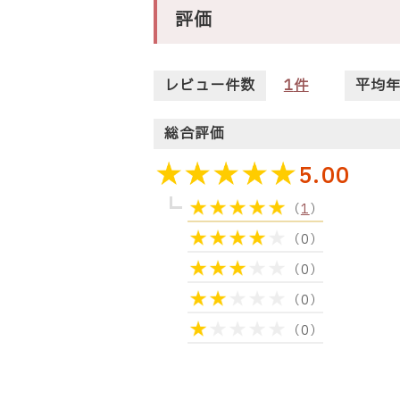
評価
レビュー件数
1
件
平均
総合評価
5.00
（
1
）
（0）
（0）
（0）
（0）