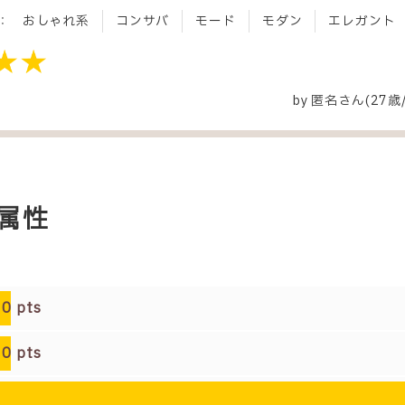
：
おしゃれ系
コンサバ
モード
モダン
エレガント
by
匿名
さん(27歳
属性
0
pts
0
pts