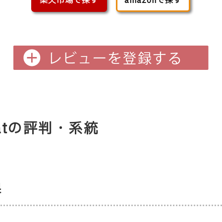
楽天市場で探す
amazonで探す
olatの評判・系統
果