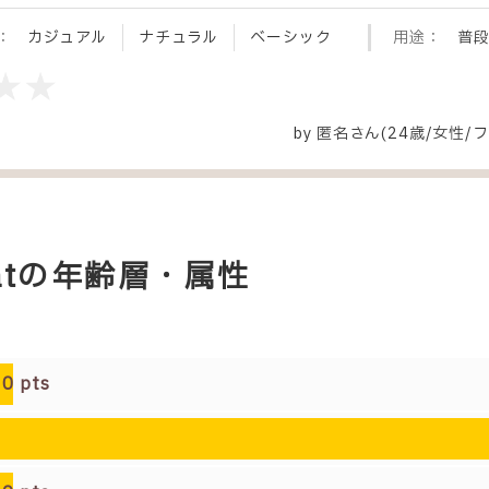
：
カジュアル
ナチュラル
ベーシック
用途：
普
by
匿名
さん(24歳/女性
/
フ
colatの年齢層・属性
0
pts