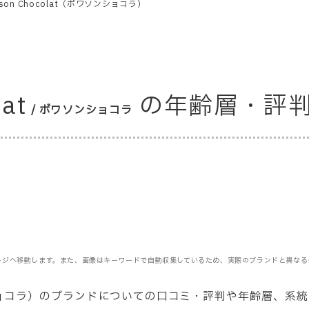
sson Chocolat（ボワソンショコラ）
lat
の年齢層・評
/ ボワソンショコラ
ージへ移動します。また、画像はキーワードで自動収集しているため、実際のブランドと異なる
ワソンショコラ）のブランドについての口コミ・評判や年齢層
、系統