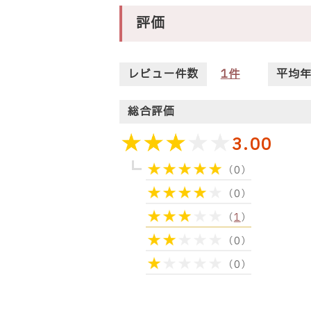
評価
レビュー件数
1
件
平均
総合評価
3.00
（0）
（0）
（
1
）
（0）
（0）