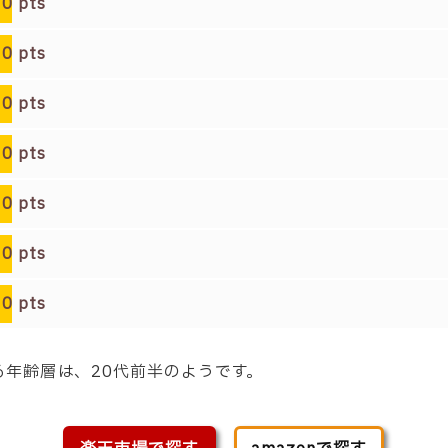
0
pts
0
pts
0
pts
0
pts
0
pts
0
pts
0
pts
となる年齢層は、20代前半
のようです。