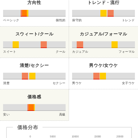
方向性
トレンド・流行
ベーシック
個性的
保守的
トレンド
スウィート/クール
カジュアル/フォーマル
スイート
クール
カジュアル
フォーマル
清楚/セクシー
男ウケ/女ウケ
清楚
セクシー
男ウケ
女子ウケ
価格感
安い
高級
価格分布
0
5000
10000
15000
20000