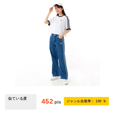
似ている度
452
ジャンル合致率：
100
％
pts