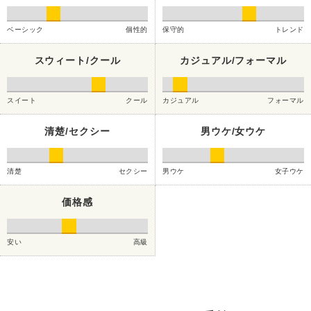
ベーシック
個性的
保守的
トレンド
スウィート/クール
カジュアル/フォーマル
スイート
クール
カジュアル
フォーマル
清楚/セクシー
男ウケ/女ウケ
清楚
セクシー
男ウケ
女子ウケ
価格感
安い
高級