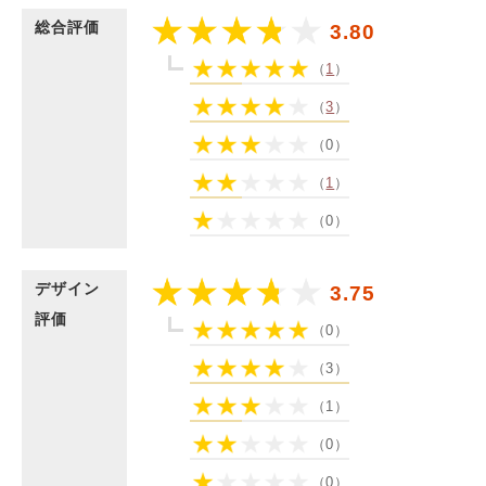
総合評価
3.80
（
1
）
（
3
）
（0）
（
1
）
（0）
デザイン
3.75
評価
（0）
（3）
（1）
（0）
（0）