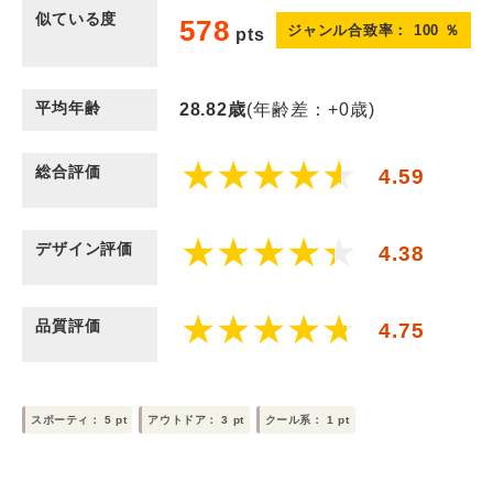
似ている度
578
ジャンル合致率：
100
％
pts
平均年齢
28.82
歳
(年齢差：+0歳)
総合評価
4.59
デザイン評価
4.38
品質評価
4.75
スポーティ：
5
pt
アウトドア：
3
pt
クール系：
1
pt