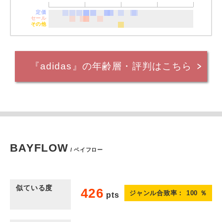
定価
セール
その他
『adidas』の年齢層・評判はこちら
BAYFLOW
/ ベイフロー
似ている度
426
ジャンル合致率：
100
％
pts