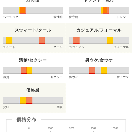
方向性
トレンド・流行
ベーシック
個性的
保守的
トレンド
スウィート/クール
カジュアル/フォーマル
スイート
クール
カジュアル
フォーマル
清楚/セクシー
男ウケ/女ウケ
清楚
セクシー
男ウケ
女子ウケ
価格感
安い
高級
価格分布
0
2500
5000
7500
10000