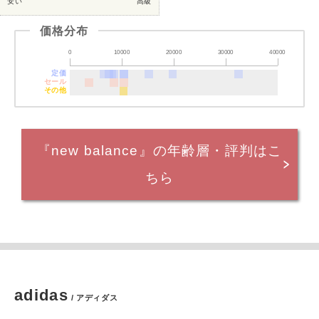
安い
高級
価格分布
0
10000
20000
30000
40000
定価
セール
その他
『new balance』の年齢層・評判はこ
ちら
adidas
/ アディダス