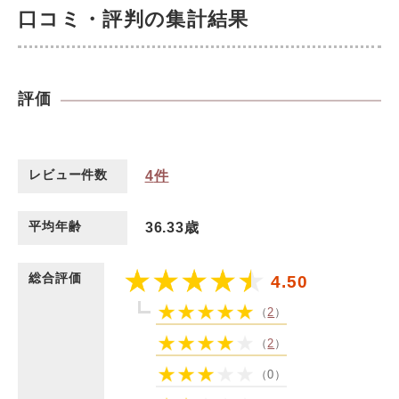
口コミ・評判の集計結果
評価
レビュー件数
4
件
平均年齢
36.33歳
総合評価
4.50
（
2
）
（
2
）
（0）