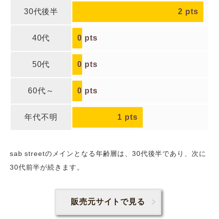
30代後半
2
pts
40代
0
pts
50代
0
pts
60代～
0
pts
年代不明
1
pts
sab streetのメインとなる年齢層は、30代後半であり、次に
30代前半
が続きます。
販売元サイトで見る