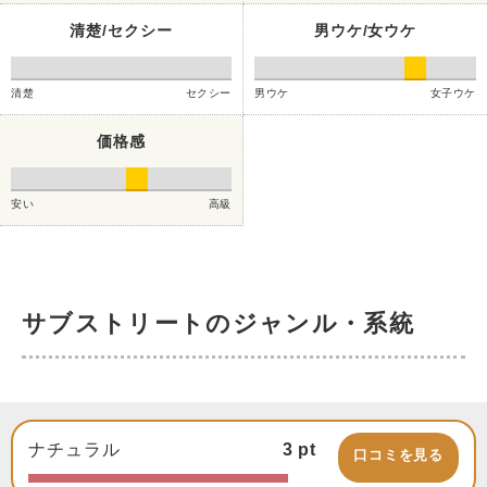
清楚/セクシー
男ウケ/女ウケ
清楚
セクシー
男ウケ
女子ウケ
価格感
安い
高級
サブストリートのジャンル・系統
ナチュラル
3
pt
口コミを見る