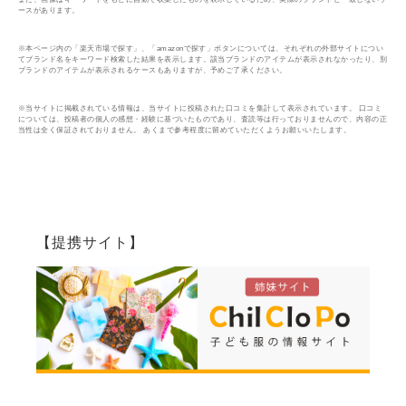
ースがあります。
※本ページ内の「楽天市場で探す」、「amazonで探す」ボタンについては、それぞれの外部サイトについ
てブランド名をキーワード検索した結果を表示します。該当ブランドのアイテムが表示されなかったり、別
ブランドのアイテムが表示されるケースもありますが、予めご了承ください。
※当サイトに掲載されている情報は、当サイトに投稿された口コミを集計して表示されています。 口コミ
については、投稿者の個人の感想・経験に基づいたものであり、査読等は行っておりませんので、内容の正
当性は全く保証されておりません。 あくまで参考程度に留めていただくようお願いいたします。
【提携サイト】