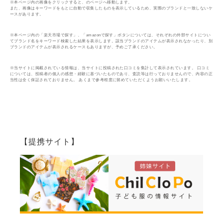
※本ページ内の画像をクリックすると、のページへ移動します。
また、画像はキーワードをもとに自動で収集したものを表示しているため、実際のブランドと一致しないケ
ースがあります。
※本ページ内の「楽天市場で探す」、「amazonで探す」ボタンについては、それぞれの外部サイトについ
てブランド名をキーワード検索した結果を表示します。該当ブランドのアイテムが表示されなかったり、別
ブランドのアイテムが表示されるケースもありますが、予めご了承ください。
※当サイトに掲載されている情報は、当サイトに投稿された口コミを集計して表示されています。 口コミ
については、投稿者の個人の感想・経験に基づいたものであり、査読等は行っておりませんので、内容の正
当性は全く保証されておりません。 あくまで参考程度に留めていただくようお願いいたします。
【提携サイト】