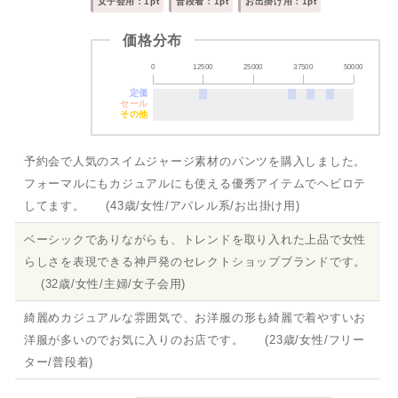
女子会用：1pt
普段着：1pt
お出掛け用：1pt
価格分布
0
12500
25000
37500
50000
定価
セール
その他
予約会で人気のスイムジャージ素材のパンツを購入しました。
フォーマルにもカジュアルにも使える優秀アイテムでヘビロテ
してます。 (43歳/女性/アパレル系/お出掛け用)
ベーシックでありながらも、トレンドを取り入れた上品で女性
らしさを表現できる神戸発のセレクトショップブランドです。
(32歳/女性/主婦/女子会用)
綺麗めカジュアルな雰囲気で、お洋服の形も綺麗で着やすいお
洋服が多いのでお気に入りのお店です。 (23歳/女性/フリー
ター/普段着)