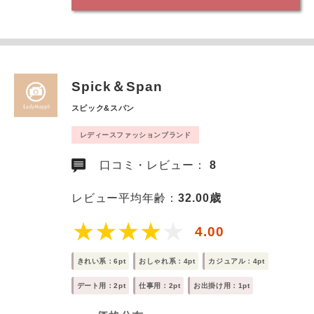
Spick＆Span
スピック&スパン
レディースファッションブランド
口コミ・レビュー：
8
レビュー平均年齢：
32.00歳
4.00
きれい系：6pt
おしゃれ系：4pt
カジュアル：4pt
デート用：2pt
仕事用：2pt
お出掛け用：1pt