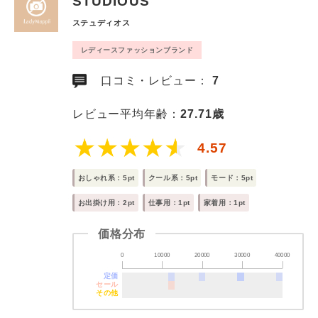
STUDIOUS
ステュディオス
レディースファッションブランド
口コミ・レビュー：
7
レビュー平均年齢：
27.71歳
4.57
おしゃれ系：5pt
クール系：5pt
モード：5pt
お出掛け用：2pt
仕事用：1pt
家着用：1pt
価格分布
0
10000
20000
30000
40000
定価
セール
その他