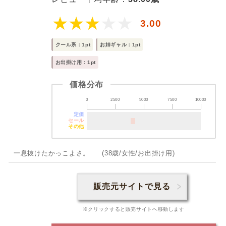
3.00
クール系：1pt
お姉ギャル：1pt
お出掛け用：1pt
価格分布
0
2500
5000
7500
10000
定価
セール
その他
一息抜けたかっこよさ。 (38歳/女性/お出掛け用)
販売元サイトで見る
※クリックすると販売サイトへ移動します