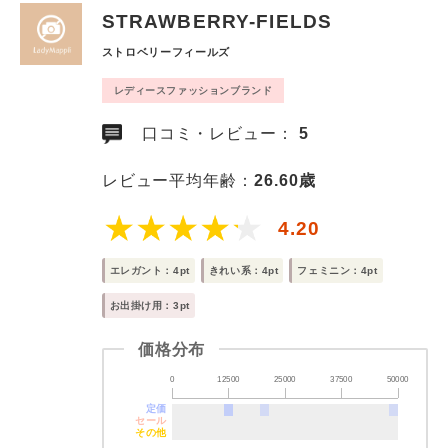
STRAWBERRY-FIELDS
ストロベリーフィールズ
レディースファッションブランド
口コミ・レビュー：
5
レビュー平均年齢：
26.60歳
4.20
エレガント：4pt
きれい系：4pt
フェミニン：4pt
お出掛け用：3pt
価格分布
0
12500
25000
37500
50000
定価
セール
その他