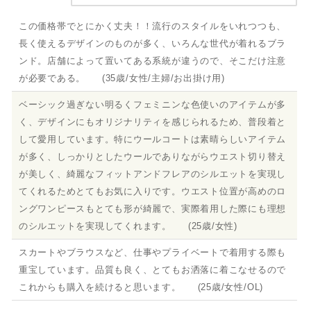
この価格帯でとにかく丈夫！！流行のスタイルをいれつつも、
長く使えるデザインのものが多く、いろんな世代が着れるブラ
ンド。店舗によって置いてある系統が違うので、そこだけ注意
が必要である。 (35歳/女性/主婦/お出掛け用)
ベーシック過ぎない明るくフェミニンな色使いのアイテムが多
く、デザインにもオリジナリティを感じられるため、普段着と
して愛用しています。特にウールコートは素晴らしいアイテム
が多く、しっかりとしたウールでありながらウエスト切り替え
が美しく、綺麗なフィットアンドフレアのシルエットを実現し
てくれるためとてもお気に入りです。ウエスト位置が高めのロ
ングワンピースもとても形が綺麗で、実際着用した際にも理想
のシルエットを実現してくれます。 (25歳/女性)
スカートやブラウスなど、仕事やプライベートで着用する際も
重宝しています。品質も良く、とてもお洒落に着こなせるので
これからも購入を続けると思います。 (25歳/女性/OL)