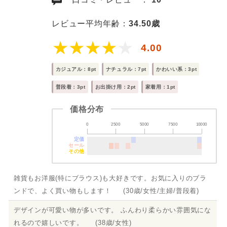
レビュー平均年齢：
34.50歳
4.00
カジュアル：8pt
ナチュラル：7pt
かわいい系：3pt
普段着：3pt
お出掛け用：2pt
家着用：1pt
価格分布
0
2500
5000
7500
10000
定価
セール
その他
雑貨もお洋服(特にブラウス)も大好きです。お気に入りのブラ
ンドで、よく買い物もします！ (30歳/女性/主婦/普段着)
デザインが可愛い物が多いです。 ふんわり柔らかい雰囲気にな
れるので嬉しいです。 (38歳/女性)