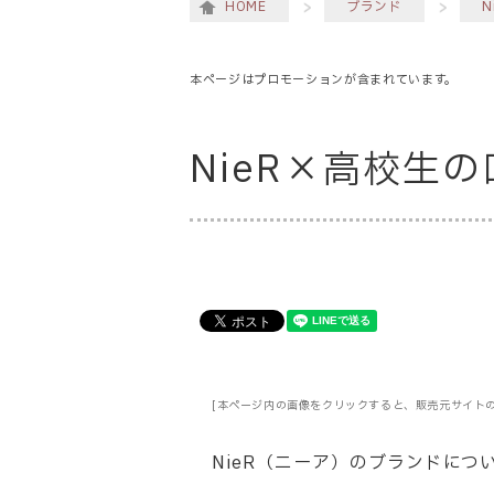
HOME
ブランド
N
本ページはプロモーションが含まれています。
NieR×高校生
[本ページ内の画像をクリックすると、販売元サイト
NieR（ニーア）
のブランドにつ