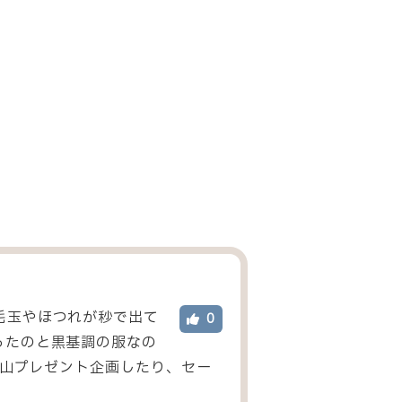
毛玉やほつれが秒で出て
0
ったのと黒基調の服なの
沢山プレゼント企画したり、セー