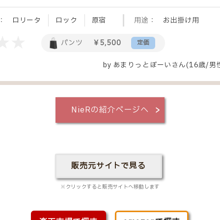
：
ロリータ
ロック
原宿
用途：
お出掛け用
パンツ
￥5,500
定価
by
あまりっとぼーい
さん(16歳/男
NieRの紹介ページへ
販売元サイトで見る
※クリックすると販売サイトへ移動します