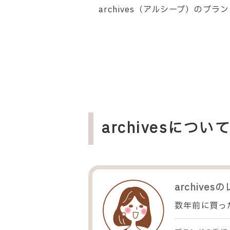
archives（アルシーブ）
のブラ
archivesに
archives
の
数年前に買っ