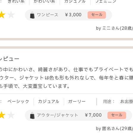
：
きれい系
かわいい系
カジュアル
フェミニン
ワンピース
￥3,000
セール
by
ミニ
さん(28歳
レビュー
の中にかわいさ、綺麗さがあり、仕事でもプライベートで
アウター、ジャケットは色も形も外れなしで、毎年冬と春に購
も手頃で、大変重宝しています。
：
ベーシック
カジュアル
ガーリー
用途：
お出
アウター/ジャケット
￥7,000
セール
by
匿名
さん(29歳