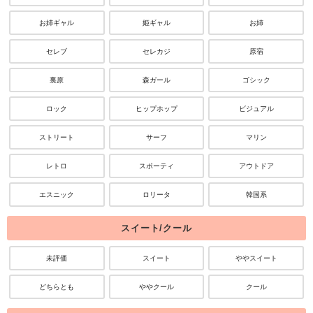
お姉ギャル
姫ギャル
お姉
セレブ
セレカジ
原宿
裏原
森ガール
ゴシック
ロック
ヒップホップ
ビジュアル
ストリート
サーフ
マリン
レトロ
スポーティ
アウトドア
エスニック
ロリータ
韓国系
スイート/クール
未評価
スイート
ややスイート
どちらとも
ややクール
クール