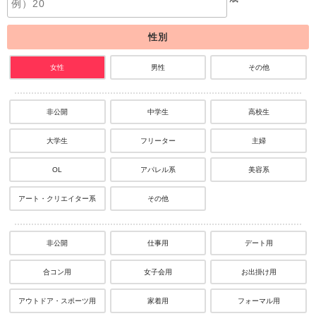
性別
女性
男性
その他
非公開
中学生
高校生
大学生
フリーター
主婦
OL
アパレル系
美容系
アート・クリエイター系
その他
非公開
仕事用
デート用
合コン用
女子会用
お出掛け用
アウトドア・スポーツ用
家着用
フォーマル用