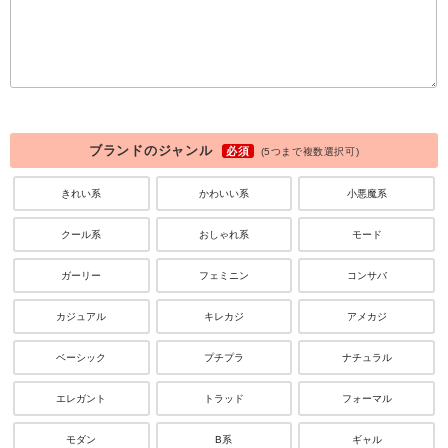
ブランドのジャンル
必須
(5つまで複数選択可)
きれい系
かわいい系
小悪魔系
クール系
おしゃれ系
モード
ガーリー
フェミニン
コンサバ
カジュアル
キレカジ
アメカジ
ベーシック
プチプラ
ナチュラル
エレガント
トラッド
フォーマル
モダン
B系
ギャル