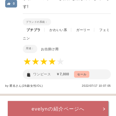
0
す!
ブランドの系統：
プチプラ
かわいい系
ガーリー
フェミ
ニン
用途：
お出掛け用
ワンピース
￥7,000
セール
by
匿名
さん(28歳/女性
/
OL
)
2022/07/17 10:07:05
evelynの紹介ページへ