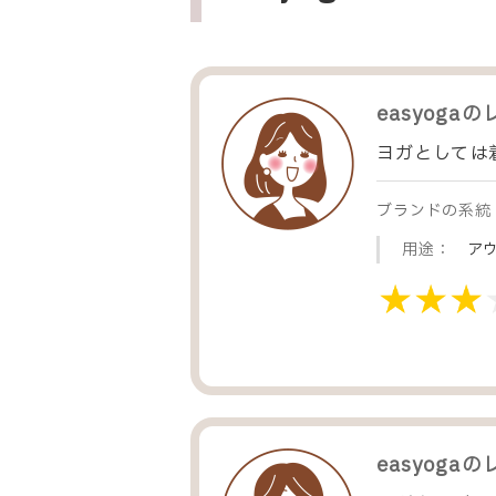
easyoga
の
ヨガとしては
ブランドの系統
用途：
ア
easyoga
の