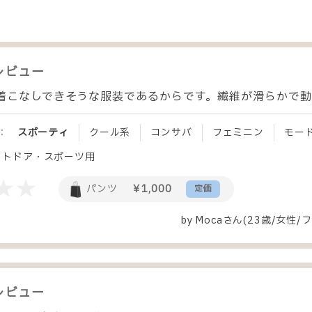
レビュー
着こなしできそうな服装であるからです。繊維が滑らかで動
：
スポーティ
クール系
コンサバ
フェミニン
モー
ウトドア・スポーツ用
パンツ
￥1,000
定価
by
Moca
さん(23歳/女性
/
フ
レビュー