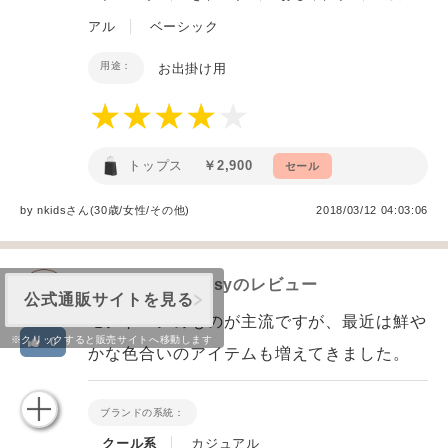
アル
ベーシック
用途：
お出掛け用
トップス
￥2,900
セール
by
nkids
さん(30歳/女性
/
その他
)
2018/03/12 04:03:06
AZUL by moussy
のレビュー
公式通販サイトを見る
モノトーンのものが主流ですが、最近は鮮や
※クリックすると販売サイトへ移動します
0
かな色合いのアイテムも増えてきました。
ブランドの系統：
クール系
カジュアル