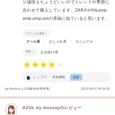
り値段もちょうどいいのでトレンドや季節に
合わせて購入しています。ZARAやH&amp;
amp;amp;amの系統に似ていると思います。
ブランドの系統：
クール系
おしゃれ系
カジュアル
用途：
お出掛け用
トップス
￥4,000
定価
by
Kocho
さん(24歳/女性
/
美容系
)
2021/10/17 04:10:20
AZUL by moussy
のレビュー