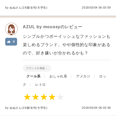
by
ぬぬ
さん(19歳/女性
/
大学生
)
2018/03/04 06:03:59
AZUL by moussy
のレビュー
シンプルかつボーイッシュなファッションも
0
楽しめるブランド。やや個性的な印象がある
ので、好き嫌いが分かれるかも？
ブランドの系統：
クール系
おしゃれ系
アメカジ
ロッ
ク
レトロ
by
ぬぬ
さん(19歳/女性
/
大学生
)
2018/03/04 06:03:58