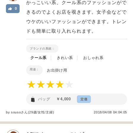
かっこいい系、クール系のファッションがで
0
きるのでよくお店を覗きます。女子会などで
ウケのいいファッションができます。トレン
ドも簡単に取り入れられます。
ブランドの系統：
クール系
きれい系
おしゃれ系
用途：
お出掛け用
バッグ
￥4,000
定価
by
souso
さん(29歳/女性
/
主婦
)
2018/04/08 04:04:05