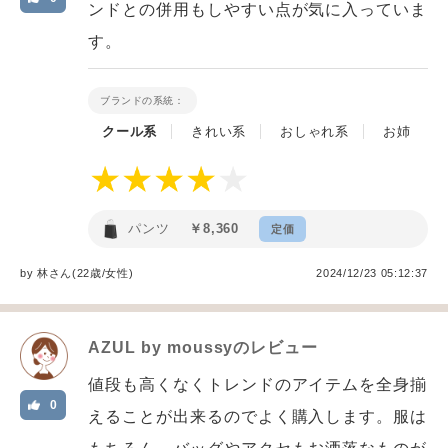
ンドとの併用もしやすい点が気に入っていま
す。
ブランドの系統：
クール系
きれい系
おしゃれ系
お姉
パンツ
￥8,360
定価
by
林
さん(22歳/女性
)
2024/12/23 05:12:37
AZUL by moussy
のレビュー
値段も高くなくトレンドのアイテムを全身揃
0
えることが出来るのでよく購入します。服は