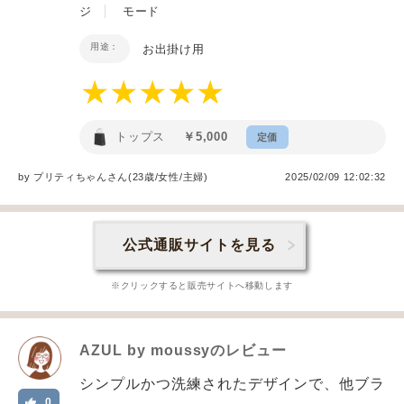
ジ
モード
用途：
お出掛け用
トップス
￥5,000
定価
by
プリティちゃん
さん(23歳/女性
/
主婦
)
2025/02/09 12:02:32
公式通販サイトを見る
※クリックすると販売サイトへ移動します
AZUL by moussy
のレビュー
シンプルかつ洗練されたデザインで、他ブラ
0