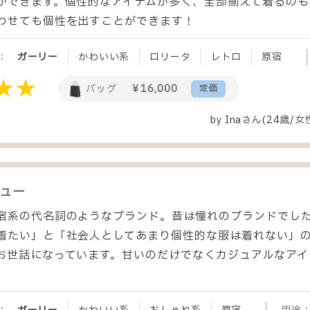
ができます。個性的なアイテムが多く、全部揃えて着るのも
わせても個性を出すことができます！
：
ガーリー
かわいい系
ロリータ
レトロ
原宿
バッグ
￥16,000
定価
by
Ina
さん(24歳/女
ュー
宿系の代名詞のようなブランド。昔は憧れのブランドでし
着たい」と「社会人としてあまり個性的な服は着れない」
お世話になっています。甘いのだけでなくカジュアルなアイ