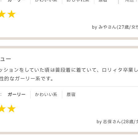
：
ガーリー
かわいい系
おしゃれ系
原宿
用途
by
みや
さん(27歳/女
ュー
ッションをしていた頃は普段着に着ていて、ロリィタ卒業
個性的なガーリー系です。
：
ガーリー
かわいい系
原宿
by
志保
さん(28歳/