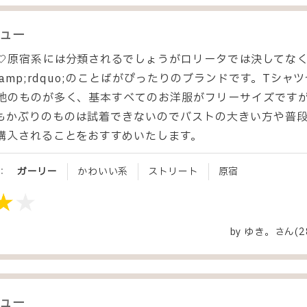
ュー
原宿系には分類されるでしょうがロリータでは決してなく&amp
;amp;rdquo;のことばがぴったりのブランドです。Tシ
地のものが多く、基本すべてのお洋服がフリーサイズです
もかぶりのものは試着できないのでバストの大きい方や普段
購入されることをおすすめいたします。
：
ガーリー
かわいい系
ストリート
原宿
by
ゆき。
さん(2
ュー