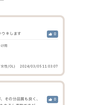
キウキします
0
掛け用
/女性
/
OL
)
2024/03/05 11:03:07
が、その分品質も良く、
0