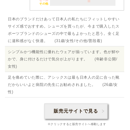
セール
その他
日本のブランドだけあって日本人の私たちにフィットしやすい
サイズ感でおすすめ。シューズを買ったが、今まで購入したス
ポーツブランドのシューズの中で最もよかったと思う。全く足
に違和感がなく快適。 (31歳/女性/その他/普段着)
シンプルかつ機能性に優れたウェアが揃っています。色が鮮や
かで、身に付けるだけで気分が上がります。 (年齢非公開/
女性)
足を痛めていた際に、アシックスは最も日本人の足に合った靴
だからいいよと病院の先生にお勧めされました。 (26歳/女
性)
販売元サイトで見る
※クリックすると販売サイトへ移動します