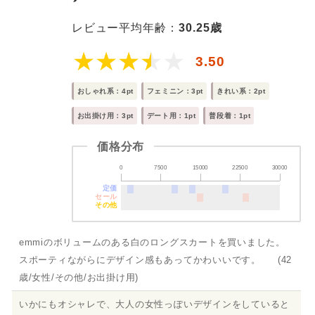
レビュー平均年齢：
30.25歳
3.50
おしゃれ系：4pt
フェミニン：3pt
きれい系：2pt
お出掛け用：3pt
デート用：1pt
普段着：1pt
価格分布
0
7500
15000
22500
30000
定価
セール
その他
emmiのボリュームのある白のロングスカートを買いました。
スポーティながらにデザイン感もあってかわいいです。 (42
歳/女性/その他/お出掛け用)
いかにもオシャレで、大人の女性っぽいデザインをしていると