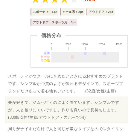
スポーティ：4pt
クール系：2pt
アウトドア：2pt
アウトドア・スポーツ用：3pt
価格分布
0
2500
5000
7500
10000
定価
セール
その他
スポーティかつクールにきめたいときにるおすすめのブランド
です。シンプルかつ質のよさが伝わるデザインで、スポーツブ
ランドだけあって着心地もいいです。 (32歳/女性/主婦)
夫が好きで、ジムへ行くのによく着ています。シンプルです
が、人と被りにくいですし、作りも良いので長持ちします。
(33歳/女性/主婦/アウトドア・スポーツ用)
周りがナイキだらけで人と同じが嫌なタイプなのでスタイリッ