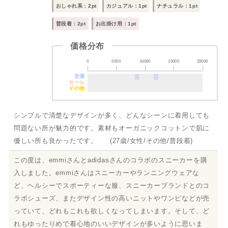
おしゃれ系：2pt
カジュアル：1pt
ナチュラル：1pt
普段着：2pt
お出掛け用：1pt
価格分布
0
5000
10000
15000
20000
定価
セール
その他
シンプルで清楚なデザインが多く、どんなシーンに着用しても
問題ない所が魅力的です。素材もオーガニックコットンで肌に
優しい所も良かったです。 (27歳/女性/その他/普段着)
この度は、emmiさんとadidasさんのコラボのスニーカーを購
入しました。emmiさんはスニーカーやランニングウェアな
ど、ヘルシーでスポーティーな服、スニーカーブランドとのコ
ラボシューズ、またデザイン性の高いニットやワンピなどが売
っていて、どれもこれも欲しくなってしまいます。そして、ど
れもゆったりめで着心地のいいデザインが多いように思いま