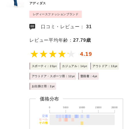
アディダス
レディースファッションブランド
口コミ・レビュー：
31
レビュー平均年齢：
27.79歳
4.19
スポーティ：23pt
カジュアル：14pt
アウトドア：13pt
アウトドア・スポーツ用：12pt
普段着：4pt
お出掛け用：2pt
価格分布
0
5000
10000
15000
20000
定価
セール
その他