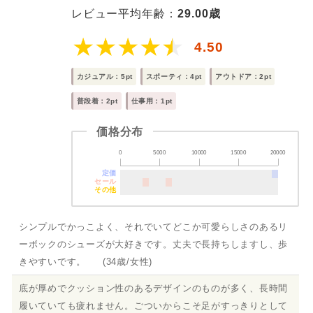
レビュー平均年齢：
29.00歳
4.50
カジュアル：5pt
スポーティ：4pt
アウトドア：2pt
普段着：2pt
仕事用：1pt
価格分布
0
5000
10000
15000
20000
定価
セール
その他
シンプルでかっこよく、それでいてどこか可愛らしさのあるリ
ーボックのシューズが大好きです。丈夫で長持ちしますし、歩
きやすいです。 (34歳/女性)
底が厚めでクッション性のあるデザインのものが多く、長時間
履いていても疲れません。ごついからこそ足がすっきりとして