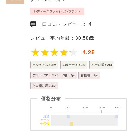
ザ・ノース・フェイス
レディースファッションブランド
口コミ・レビュー：
4
レビュー平均年齢：
30.50歳
4.25
カジュアル：3pt
スポーティ：2pt
クール系：2pt
アウトドア・スポーツ用：2pt
普段着：1pt
お出掛け用：1pt
価格分布
0
5000
10000
15000
20000
定価
セール
その他