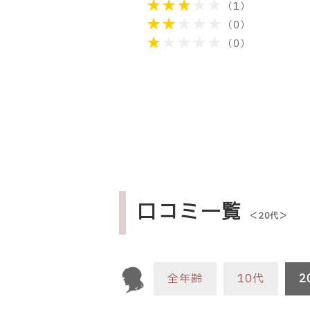
（1）
（0）
（0）
口コミ一覧
＜20代＞
全年齢
10代
2