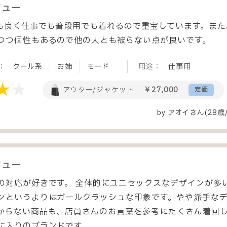
ビュー
質も良く仕事でも普段用でも着れるので重宝しています。ま
つつ個性もあるので他の人とも被らない点が良いです。
：
クール系
お姉
モード
用途：
仕事用
アウター/ジャケット
￥27,000
定価
by
アオイ
さん(28歳
ビュー
の対応が好きです。 全体的にユニセックスなデザインが多
ンというよりはガールクラッシュな印象です。やや派手な
からない商品も、店員さんのお言葉を参考にたくさん着回
に入りのブランドです。