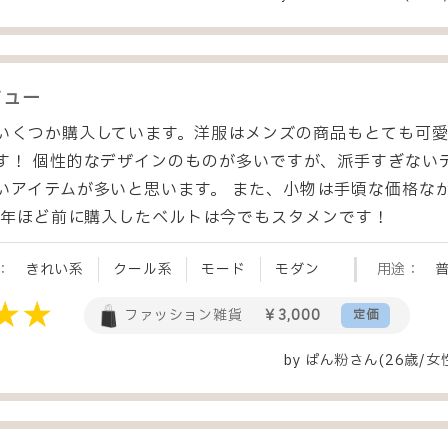
ビュー
いくつか購入しています。洋服はメンズの商品もとても可
す！ 個性的なデザインのものが多いですが、派手すぎない
いアイテムが多いと思います。 また、小物は手頃な価格な
で2年ほど前に購入したベルトは今でもスタメンです！
：
きれい系
クール系
モード
モダン
用途：
ファッション雑貨
￥3,000
定価
by
ぱん粉
さん(26歳/女