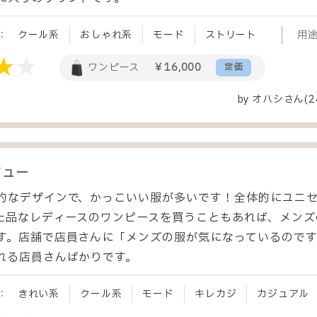
：
クール系
おしゃれ系
モード
ストリート
用
ワンピース
￥16,000
定価
by
オハシ
さん(2
ビュー
的なデザインで、かっこいい服が多いです！全体的にユニ
で上品なレディースのワンピースを買うこともあれば、メン
す。店舗で店員さんに「メンズの服が気になっているので
れる店員さんばかりです。
：
きれい系
クール系
モード
キレカジ
カジュアル