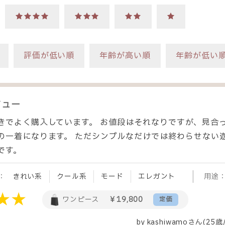
★★★★
★★★
★★
★
評価が低い順
年齢が高い順
年齢が低い
ビュー
きでよく購入しています。 お値段はそれなりですが、見合
の一着になります。 ただシンプルなだけでは終わらせない
です。
：
きれい系
クール系
モード
エレガント
用途
ワンピース
￥19,800
定価
by
kashiwamo
さん(25歳