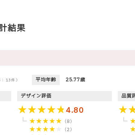
計結果
平均年齢
25.77歳
体：
13
件 ）
デザイン評価
品質
4.80
（8）
（2）